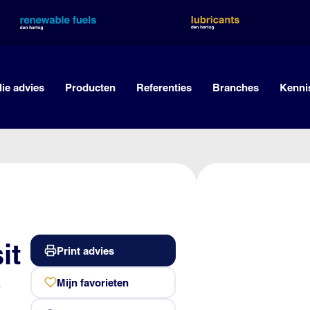
lie advies
Producten
Referenties
Branches
Kenni
it
Print advies
8
Mijn favorieten