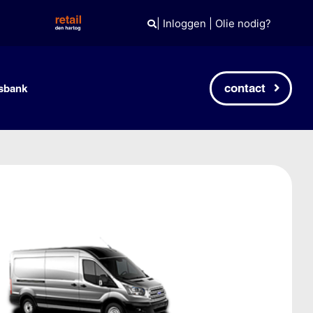
|
Inloggen
|
Olie nodig?
contact
sbank