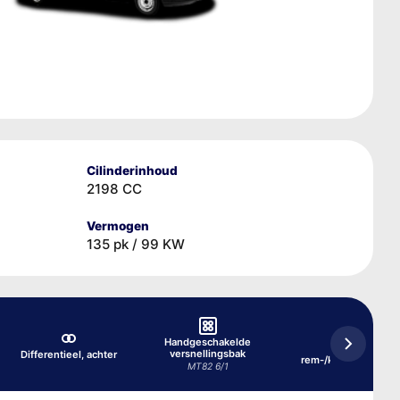
Cilinderinhoud
2198 CC
Vermogen
135 pk / 99 KW
Handgeschakelde
Hydraulisch
versnellingsbak
Differentieel, achter
rem-/koppelingssy
MT82 6/1