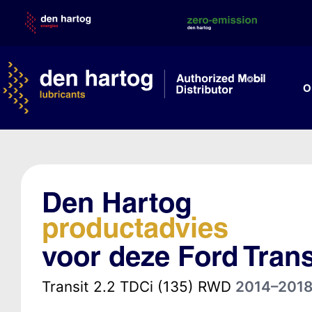
Skip
to
content
O
Den Hartog
productadvies
voor deze Ford Trans
Transit 2.2 TDCi (135) RWD
2014–201