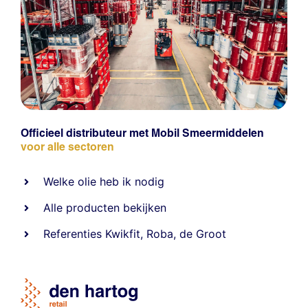
Officieel distributeur met Mobil Smeermiddelen
voor alle sectoren
Welke olie heb ik nodig
Alle producten bekijken
Referentie
s
Kwikfit
,
Roba
,
de Groot