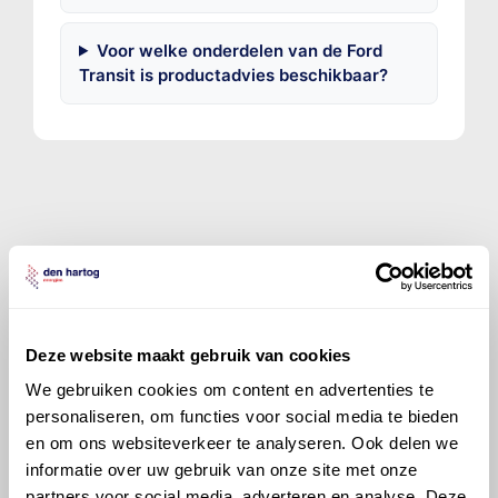
Voor welke onderdelen van de Ford
Transit is productadvies beschikbaar?
©
Olyslager
Alle rechten voorbehouden. Deze
informatie mag noch geheel noch gedeeltelijk worden
gereproduceerd, opgeslagen in een database of op
andere manieren worden overgedragen zonder
voorafgaande schriftelijke toestemming van Olyslager
Deze website maakt gebruik van cookies
Organisation B.V. Hoewel alles in het werk is gesteld
We gebruiken cookies om content en advertenties te
om ervoor te zorgen dat deze gegevens zo accuraat
personaliseren, om functies voor social media te bieden
en compleet mogelijk zijn, wordt geen
en om ons websiteverkeer te analyseren. Ook delen we
aansprakelijkheid aanvaard, anders dan waartoe een
informatie over uw gebruik van onze site met onze
wettelijke verplichting bestaat, voor schade of verlies
partners voor social media, adverteren en analyse. Deze