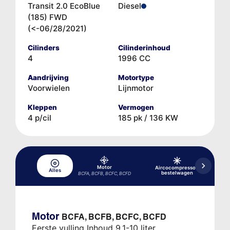
Transit 2.0 EcoBlue
Diesel
(185) FWD
(<-06/28/2021)
Cilinders
Cilinderinhoud
4
1996 CC
Aandrijving
Motortype
Voorwielen
Lijnmotor
Kleppen
Vermogen
4 p/cil
185 pk / 136 KW
Motor
Aircocompressor,
Alles
Ai
bestelwagen
BCFA, BCFB, BCFC, BCFD
Motor
BCFA, BCFB, BCFC, BCFD
Eerste vulling Inhoud 9,1-10 liter