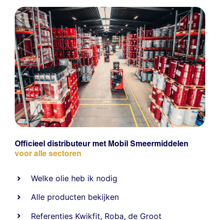
Officieel distributeur met Mobil Smeermiddelen
voor alle sectoren
Welke olie heb ik nodig
Alle producten bekijken
Referentie
s
Kwikfit
,
Roba
,
de Groot