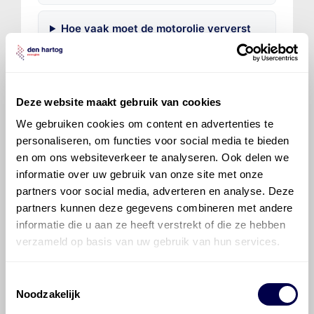
Hoe vaak moet de motorolie ververst
worden bij een Ford Transit Custom?
Voor welke onderdelen van de Ford
Transit Custom is productadvies
Deze website maakt gebruik van cookies
beschikbaar?
We gebruiken cookies om content en advertenties te
personaliseren, om functies voor social media te bieden
en om ons websiteverkeer te analyseren. Ook delen we
informatie over uw gebruik van onze site met onze
partners voor social media, adverteren en analyse. Deze
partners kunnen deze gegevens combineren met andere
informatie die u aan ze heeft verstrekt of die ze hebben
©
Olyslager
Alle rechten voorbehouden. Deze
verzameld op basis van uw gebruik van hun services.
informatie mag noch geheel noch gedeeltelijk worden
gereproduceerd, opgeslagen in een database of op
andere manieren worden overgedragen zonder
Toestemmingsselectie
voorafgaande schriftelijke toestemming van Olyslager
Noodzakelijk
Organisation B.V. Hoewel alles in het werk is gesteld