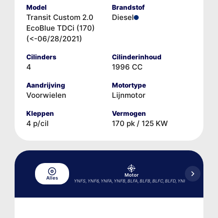
Model
Brandstof
Transit Custom 2.0
Diesel
EcoBlue TDCi (170)
(<-06/28/2021)
Cilinders
Cilinderinhoud
4
1996 CC
Aandrijving
Motortype
Voorwielen
Lijnmotor
Kleppen
Vermogen
4 p/cil
170 pk / 125 KW
Motor
Ai
Alles
YNFS, YNF6, YNFA, YNFB, BLFA, BLFB, BLFC, BLFD, YNFD