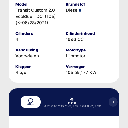
Model
Brandstof
Transit Custom 2.0
Diesel
EcoBlue TDCi (105)
(<-06/28/2021)
Cilinders
Cilinderinhoud
4
1996 CC
Aandrijving
Motortype
Voorwielen
Lijnmotor
Kleppen
Vermogen
4 p/cil
105 pk / 77 KW
Motor
Aircocom
Alles
bestel
YLFS, YLF6, YLFA, YLFB, BJFA, BJFB, BJFC, BJFD