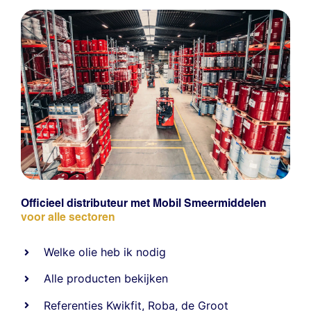
Officieel distributeur met Mobil Smeermiddelen
voor alle sectoren
Welke olie heb ik nodig
Alle producten bekijken
Referentie
s
Kwikfit
,
Roba
,
de Groot