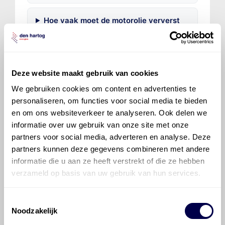
Hoe vaak moet de motorolie ververst
worden bij een Ford Transit Custom?
Voor welke onderdelen van de Ford
Transit Custom is productadvies
Deze website maakt gebruik van cookies
beschikbaar?
We gebruiken cookies om content en advertenties te
personaliseren, om functies voor social media te bieden
en om ons websiteverkeer te analyseren. Ook delen we
informatie over uw gebruik van onze site met onze
partners voor social media, adverteren en analyse. Deze
partners kunnen deze gegevens combineren met andere
informatie die u aan ze heeft verstrekt of die ze hebben
©
Olyslager
Alle rechten voorbehouden. Deze
verzameld op basis van uw gebruik van hun services.
informatie mag noch geheel noch gedeeltelijk worden
gereproduceerd, opgeslagen in een database of op
andere manieren worden overgedragen zonder
Toestemmingsselectie
voorafgaande schriftelijke toestemming van Olyslager
Noodzakelijk
Organisation B.V. Hoewel alles in het werk is gesteld