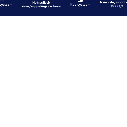
Transaxle, automa
Hydraulisch
osysteem
Koelsysteem
rem-/koppelingssysteem
8F35 8/1