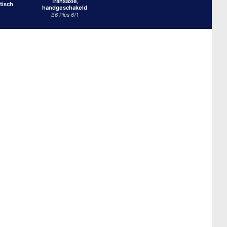
Transaxle,
tisch
handgeschakeld
B6 Plus 6/1