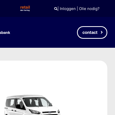
|
Inloggen
|
Olie nodig?
contact
sbank