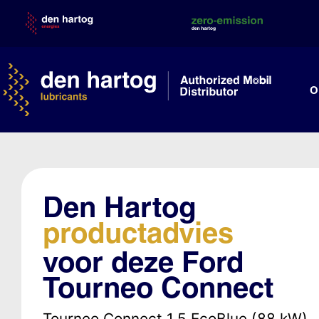
Skip
to
content
O
Den Hartog
productadvies
voor deze Ford
Tourneo Connect
Tourneo Connect 1.5 EcoBlue (88 kW)