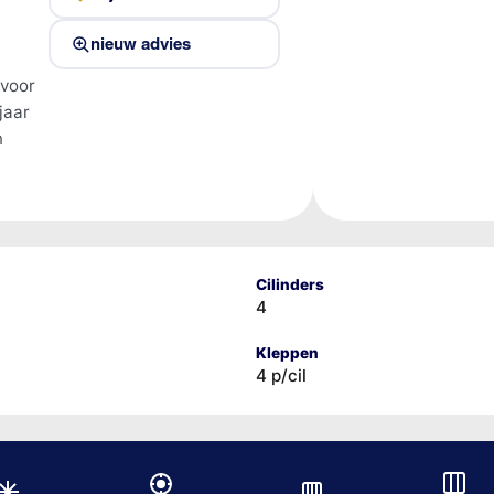
nieuw advies
 voor
jaar
n
Cilinders
4
Kleppen
4 p/cil