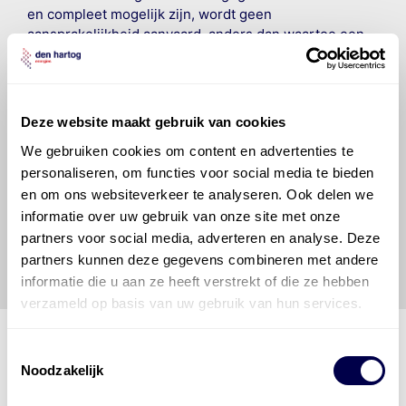
en compleet mogelijk zijn, wordt geen
aansprakelijkheid aanvaard, anders dan waartoe een
wettelijke verplichting bestaat, voor schade of verlies
veroorzaakt door fouten of omissies in de verstrekte
informatie. Door deze olieaanbevelingsinformatie te
raadplegen en te gebruiken erkent de gebruiker dat
Deze website maakt gebruik van cookies
hij/zij de ervaring, de kennis en het vermogen heeft
We gebruiken cookies om content en advertenties te
om de vereiste onderhoudswerkzaamheden op een
personaliseren, om functies voor social media te bieden
veilige en verantwoorde manier uit te voeren. Hij/zij
vrijwaart en indemniseert de uitgever en
Den Hartog
en om ons websiteverkeer te analyseren. Ook delen we
Energies
voor enig verlies, letsel, claim en schade
informatie over uw gebruik van onze site met onze
veroorzaakt door een onjuiste interpretatie of een
partners voor social media, adverteren en analyse. Deze
onjuist gebruik van de gepubliceerde gegevens.
partners kunnen deze gegevens combineren met andere
informatie die u aan ze heeft verstrekt of die ze hebben
verzameld op basis van uw gebruik van hun services.
Toestemmingsselectie
Noodzakelijk
Den Hartog Energies