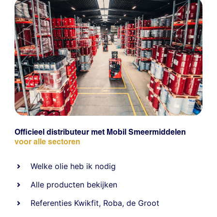
Officieel distributeur met Mobil Smeermiddelen
voor alle sectoren
Welke olie heb ik nodig
Alle producten bekijken
Referentie
s
Kwikfit
,
Roba
,
de Groot