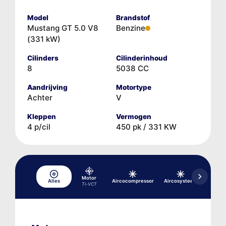
Model
Brandstof
Mustang GT 5.0 V8
Benzine
(331 kW)
Cilinders
Cilinderinhoud
8
5038 CC
Aandrijving
Motortype
Achter
V
Kleppen
Vermogen
4 p/cil
450 pk / 331 KW
Motor
Alles
Aircocompressor
Aircosysteem
Differe
Ti-VCT