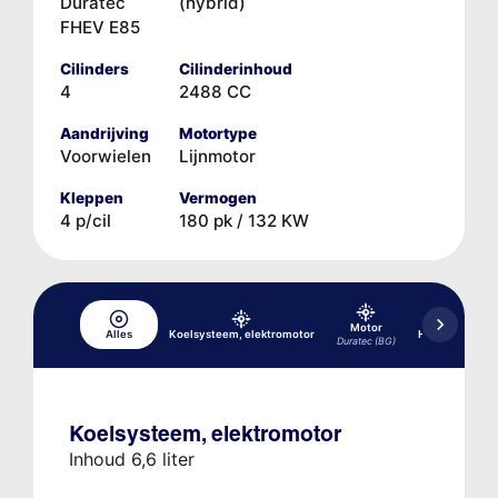
Duratec
(hybrid)
FHEV E85
Cilinders
Cilinderinhoud
4
2488 CC
Aandrijving
Motortype
Voorwielen
Lijnmotor
Kleppen
Vermogen
4 p/cil
180 pk / 132 KW
Motor
Alles
Koelsysteem, elektromotor
Hydraulisch r
Duratec (BG)
Koelsysteem, elektromotor
Inhoud 6,6 liter