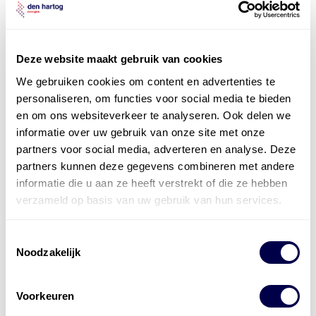
Deze website maakt gebruik van cookies
We gebruiken cookies om content en advertenties te
personaliseren, om functies voor social media te bieden
en om ons websiteverkeer te analyseren. Ook delen we
informatie over uw gebruik van onze site met onze
partners voor social media, adverteren en analyse. Deze
partners kunnen deze gegevens combineren met andere
informatie die u aan ze heeft verstrekt of die ze hebben
verzameld op basis van uw gebruik van hun services.
Levert complete
Toestemmingsselectie
laad- en
accu oplossingen
Noodzakelijk
Installatie van laadinfra en accu’s
Voorkeuren
Energiebeheer
en
ERE’s