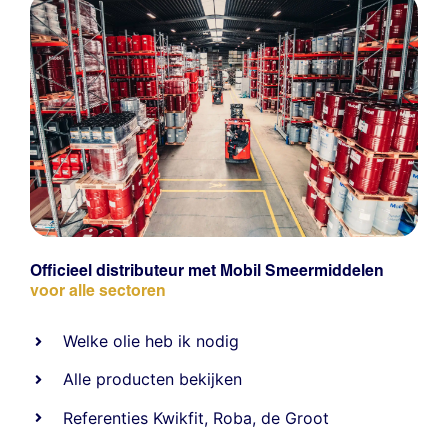
Officieel distributeur met Mobil Smeermiddelen
voor alle sectoren
Welke olie heb ik nodig
Alle producten bekijken
Referentie
s
Kwikfit
,
Roba
,
de Groot