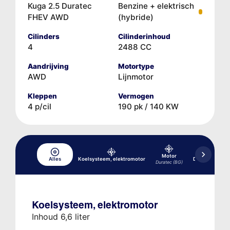
Kuga 2.5 Duratec
Benzine + elektrisch
FHEV AWD
(hybride)
Cilinders
Cilinderinhoud
4
2488 CC
Aandrijving
Motortype
AWD
Lijnmotor
Kleppen
Vermogen
4 p/cil
190 pk / 140 KW
Motor
Alles
Koelsysteem, elektromotor
Differentieel, 
Duratec (BG)
Koelsysteem, elektromotor
Inhoud 6,6 liter