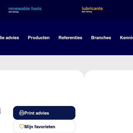
lie advies
Producten
Referenties
Branches
Kenni
a
Print advies
Mijn favorieten