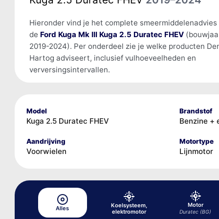
Hieronder vind je het complete smeermiddelenadvies
de
Ford Kuga Mk III Kuga 2.5 Duratec FHEV
(bouwjaa
2019-2024). Per onderdeel zie je welke producten De
Hartog adviseert, inclusief vulhoeveelheden en
verversingsintervallen.
Model
Brandstof
Kuga 2.5 Duratec FHEV
Benzine + 
Aandrijving
Motortype
Voorwielen
Lijnmotor
Motor
Koelsysteem,
Alles
elektromotor
Duratec (BG)