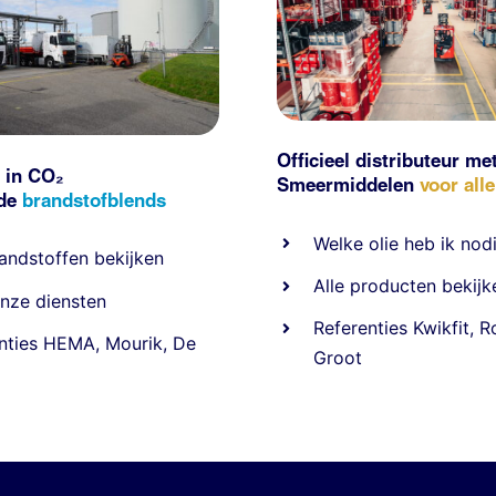
Officieel distributeur me
 in CO₂
Smeermiddelen
voor all
nde
brandstofblends
Welke olie heb ik nod
andstoffen
bekijken
Alle producten bekijk
nze diensten
Referentie
s
Kwikfit
,
R
nties
HEMA
,
Mourik
,
De
Groot