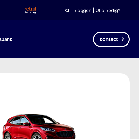
|
Inloggen
|
Olie nodig?
contact
sbank