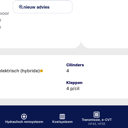
nieuw advies
 voor
r
n
Cilinders
elektrisch (hybride)
4
Kleppen
4 p/cil
Transmissie, e-CVT
Hydraulisch remsysteem
Koelsysteem
HF45, HF55