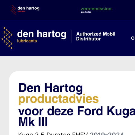
Skip
to
content
O
Den Hartog
productadvies
voor deze Ford Kug
Mk III
Kuga 2.5 Duratec FHEV
2019–2024