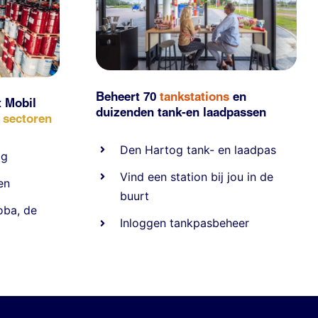
Beheert 70
tankstations
en
t Mobil
duizenden
tank-en laadpassen
e sectoren
Den Hartog tank- en laadpas
ig
Vind een station bij jou in de
en
buurt
oba
,
de
Inloggen tankpasbeheer