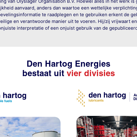
g van Olyslager Organisation B.V. Hoewel alles in het werk is
jkheid aanvaard, anders dan waartoe een wettelijke verplichtin
bevelingsinformatie te raadplegen en te gebruiken erkent de geb
ige en verantwoorde manier uit te voeren. Hij/zij vrijwaart e
onjuiste interpretatie of een onjuist gebruik van de gepublicee
Den Hartog Energies
bestaat uit
vier divisies