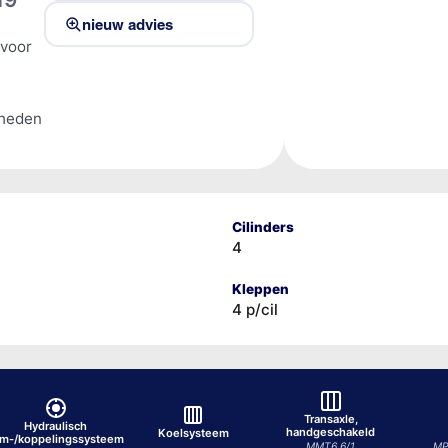
nieuw advies
 voor
lheden
Cilinders
4
Kleppen
4 p/cil
Transaxle,
Hydraulisch
handgeschakeld
Koelsysteem
em-/koppelingssysteem
MMT6 6/1
MP