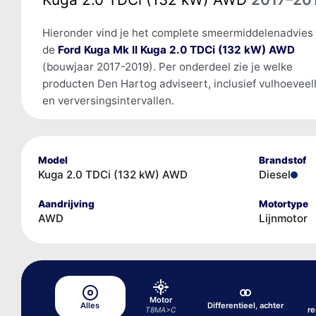
Hieronder vind je het complete smeermiddelenadvies
de
Ford Kuga Mk II Kuga 2.0 TDCi (132 kW) AWD
(bouwjaar 2017-2019). Per onderdeel zie je welke
producten Den Hartog adviseert, inclusief vulhoevee
en verversingsintervallen.
Model
Brandstof
Kuga 2.0 TDCi (132 kW) AWD
Diesel
Aandrijving
Motortype
AWD
Lijnmotor
Motor
Alles
Differentieel, achter
r
T8MA>C