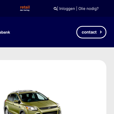
|
Inloggen
|
Olie nodig?
contact
sbank