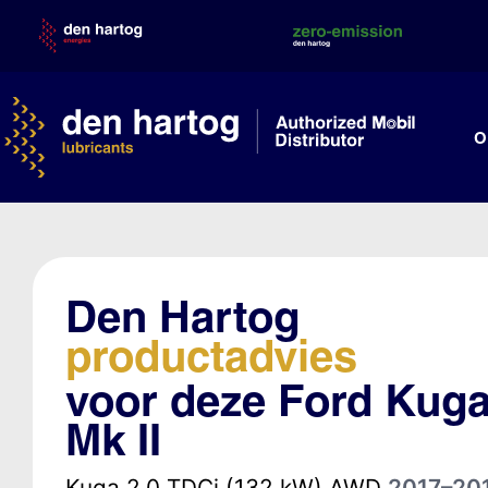
Skip
to
content
O
Den Hartog
productadvies
voor deze Ford Kug
Mk II
Kuga 2.0 TDCi (132 kW) AWD
2017–20