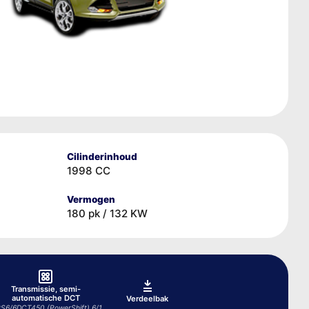
Cilinderinhoud
1998 CC
Vermogen
180 pk / 132 KW
Transmissie, semi-
automatische DCT
Verdeelbak
S6/6DCT450 (PowerShift) 6/1