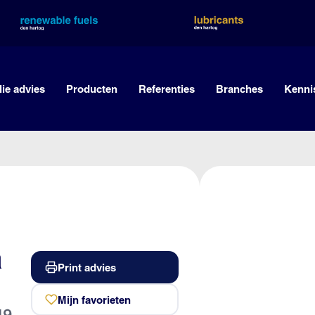
lie advies
Producten
Referenties
Branches
Kenni
a
Print advies
Mijn favorieten
19