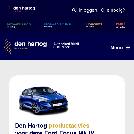
Skip
to
|
Inloggen
|
Olie nodig?
content
Menu
Olie advies
Producten
Referenties
Branches
Kennisbank
Den Hartog
productadvies
voor deze Ford Focus Mk IV