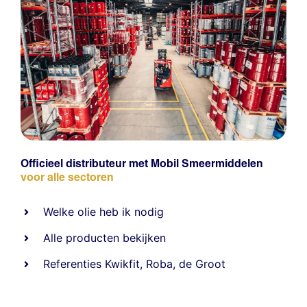
Officieel distributeur met Mobil Smeermiddelen
voor alle sectoren
Welke olie heb ik nodig
Alle producten bekijken
Referentie
s
Kwikfit
,
Roba
,
de Groot