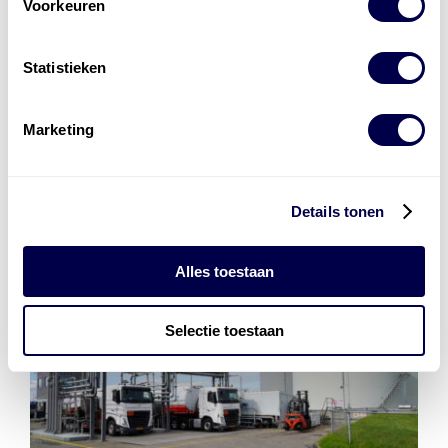
Voorkeuren
Installatie van laadinfra en accu’s
Energiebeheer
en
ERE’s
Statistieken
Laadnetwerk
en
Laadpassen
Marketing
Details tonen
Alles toestaan
Selectie toestaan