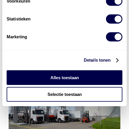
Voorkeuren
Installatie van laadinfra en accu’s
Energiebeheer
en
ERE’s
Statistieken
Laadnetwerk
en
Laadpassen
Marketing
Details tonen
Alles toestaan
Selectie toestaan