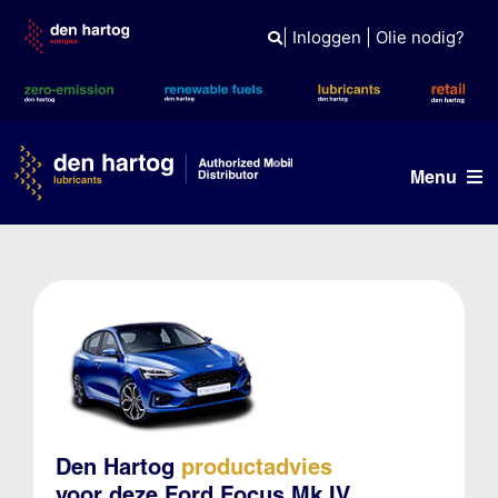
Skip
to
|
Inloggen
|
Olie nodig?
content
Menu
Olie advies
Producten
Referenties
Branches
Kennisbank
Den Hartog
productadvies
voor deze Ford Focus Mk IV