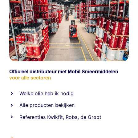
Officieel distributeur met Mobil Smeermiddelen
voor alle sectoren
Welke olie heb ik nodig
Alle producten bekijken
Referentie
s
Kwikfit
,
Roba
,
de Groot