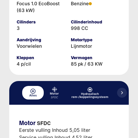
Focus 1.0 EcoBoost
Benzine
(63 kW)
Cilinders
Cilinderinhoud
3
998 CC
Aandrijving
Motortype
Voorwielen
Lijnmotor
Kleppen
Vermogen
4 p/cil
85 pk / 63 KW
Motor
Hydraulisch
Alles
Koelsysteem
rem-/koppelingssysteem
SFDC
Motor
SFDC
Eerste vulling Inhoud 5,05 liter
Service vulling Inhoud 4,52 liter