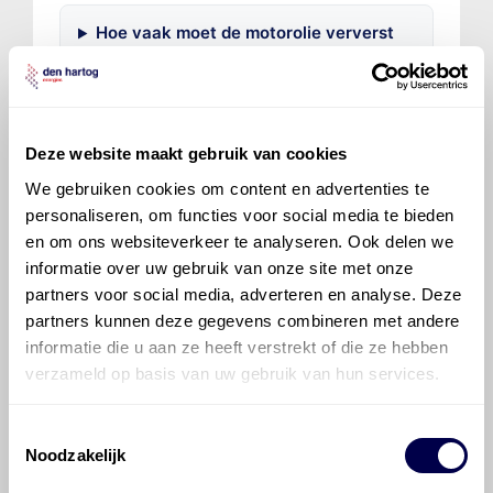
Hoe vaak moet de motorolie ververst
worden bij een Ford Focus Mk III?
Voor welke onderdelen van de Ford
Focus Mk III is productadvies
Deze website maakt gebruik van cookies
beschikbaar?
We gebruiken cookies om content en advertenties te
personaliseren, om functies voor social media te bieden
en om ons websiteverkeer te analyseren. Ook delen we
informatie over uw gebruik van onze site met onze
partners voor social media, adverteren en analyse. Deze
partners kunnen deze gegevens combineren met andere
informatie die u aan ze heeft verstrekt of die ze hebben
©
Olyslager
Alle rechten voorbehouden. Deze
verzameld op basis van uw gebruik van hun services.
informatie mag noch geheel noch gedeeltelijk worden
gereproduceerd, opgeslagen in een database of op
andere manieren worden overgedragen zonder
Toestemmingsselectie
voorafgaande schriftelijke toestemming van Olyslager
Noodzakelijk
Organisation B.V. Hoewel alles in het werk is gesteld