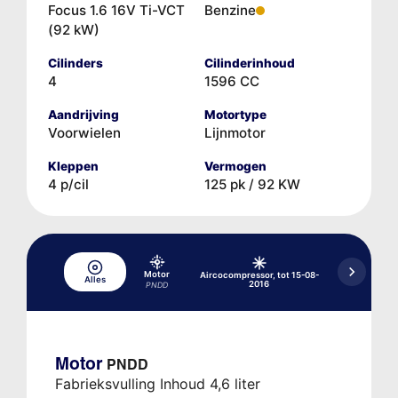
Focus 1.6 16V Ti-VCT
Benzine
(92 kW)
Cilinders
Cilinderinhoud
4
1596 CC
Aandrijving
Motortype
Voorwielen
Lijnmotor
Kleppen
Vermogen
4 p/cil
125 pk / 92 KW
Aircocompres
Motor
Aircocompressor, tot 15-08-
2
Alles
2016
PNDD
D
Motor
PNDD
Fabrieksvulling Inhoud 4,6 liter