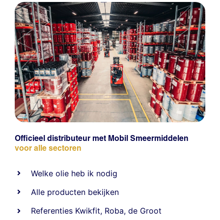
Officieel distributeur met Mobil Smeermiddelen
voor alle sectoren
Welke olie heb ik nodig
Alle producten bekijken
Referentie
s
Kwikfit
,
Roba
,
de Groot