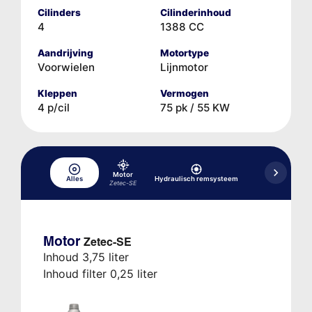
Cilinders
Cilinderinhoud
4
1388 CC
Aandrijving
Motortype
Voorwielen
Lijnmotor
Kleppen
Vermogen
4 p/cil
75 pk / 55 KW
Motor
Koelsysteem,
Alles
Hydraulisch remsysteem
vloeist
Zetec-SE
Motor
Zetec-SE
Inhoud 3,75 liter
Inhoud filter 0,25 liter