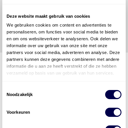
om de vereiste onderhoudswerkzaamheden op een
veilige en verantwoorde manier uit te voeren. Hij/zij
vrijwaart en indemniseert de uitgever en
Den Hartog
Deze website maakt gebruik van cookies
Energies
voor enig verlies, letsel, claim en schade
We gebruiken cookies om content en advertenties te
veroorzaakt door een onjuiste interpretatie of een
personaliseren, om functies voor social media te bieden
onjuist gebruik van de gepubliceerde gegevens.
en om ons websiteverkeer te analyseren. Ook delen we
informatie over uw gebruik van onze site met onze
partners voor social media, adverteren en analyse. Deze
partners kunnen deze gegevens combineren met andere
informatie die u aan ze heeft verstrekt of die ze hebben
verzameld op basis van uw gebruik van hun services.
Den Hartog Energies
bestaat uit
vier divisies
Toestemmingsselectie
Noodzakelijk
Voorkeuren