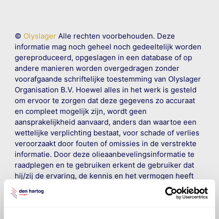
©
Olyslager
Alle rechten voorbehouden. Deze
informatie mag noch geheel noch gedeeltelijk worden
gereproduceerd, opgeslagen in een database of op
andere manieren worden overgedragen zonder
voorafgaande schriftelijke toestemming van Olyslager
Organisation B.V. Hoewel alles in het werk is gesteld
om ervoor te zorgen dat deze gegevens zo accuraat
en compleet mogelijk zijn, wordt geen
aansprakelijkheid aanvaard, anders dan waartoe een
wettelijke verplichting bestaat, voor schade of verlies
veroorzaakt door fouten of omissies in de verstrekte
informatie. Door deze olieaanbevelingsinformatie te
raadplegen en te gebruiken erkent de gebruiker dat
hij/zij de ervaring, de kennis en het vermogen heeft
om de vereiste onderhoudswerkzaamheden op een
veilige en verantwoorde manier uit te voeren. Hij/zij
vrijwaart en indemniseert de uitgever en
Den Hartog
Energies
voor enig verlies, letsel, claim en schade