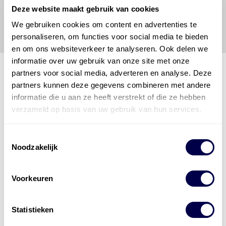
Deze website maakt gebruik van cookies
veroorzaakt door een onjuiste interpretatie of een
onjuist gebruik van de gepubliceerde gegevens.
We gebruiken cookies om content en advertenties te
personaliseren, om functies voor social media te bieden
en om ons websiteverkeer te analyseren. Ook delen we
informatie over uw gebruik van onze site met onze
partners voor social media, adverteren en analyse. Deze
partners kunnen deze gegevens combineren met andere
Den Hartog Energies
informatie die u aan ze heeft verstrekt of die ze hebben
bestaat uit
vier divisies
verzameld op basis van uw gebruik van hun services.
Toestemmingsselectie
Noodzakelijk
Voorkeuren
Statistieken