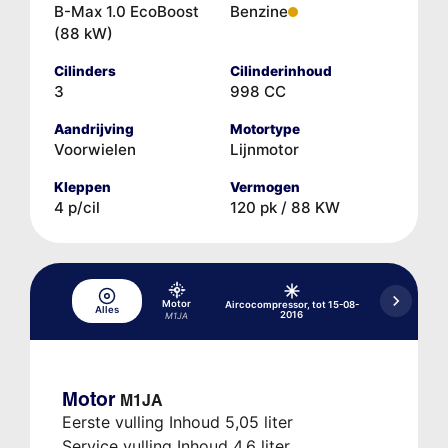
B-Max 1.0 EcoBoost
Benzine
(88 kW)
Cilinders
Cilinderinhoud
3
998 CC
Aandrijving
Motortype
Voorwielen
Lijnmotor
Kleppen
Vermogen
4 p/cil
120 pk / 88 KW
Motor
Aircocompressor, tot 15-08-
Aircocompres
Alles
2016
08
M1JA
Motor
M1JA
Eerste vulling Inhoud 5,05 liter
Service vulling Inhoud 4,6 liter