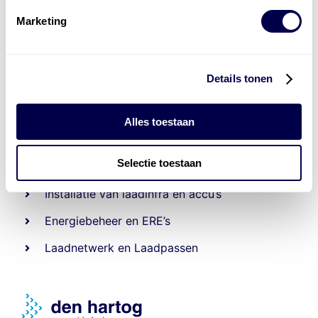
Marketing
Details tonen
Alles toestaan
Levert complete
laad- en
accu oplossingen
Selectie toestaan
Installatie van laadinfra en accu’s
Energiebeheer
en
ERE’s
Laadnetwerk
en
Laadpassen