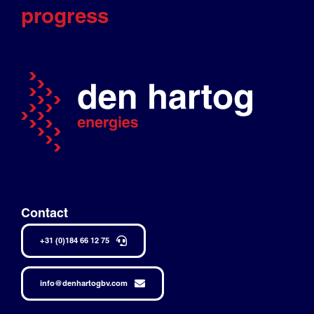
progress
Contact
+31 (0)184 66 12 75
info@denhartogbv.com