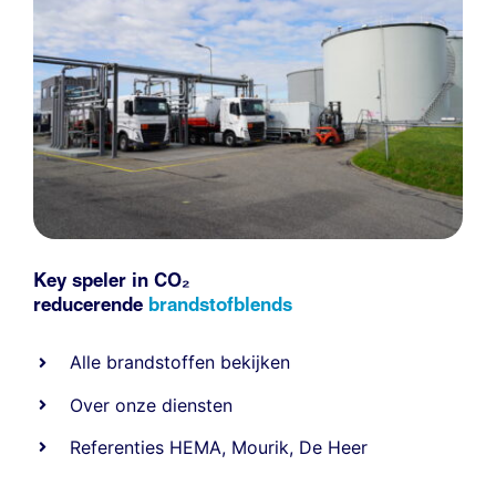
Key speler in CO₂
reducerende
brandstofblends
Alle
brandstoffen
bekijken
Over onze diensten
Referenties
HEMA
,
Mourik
,
De Heer