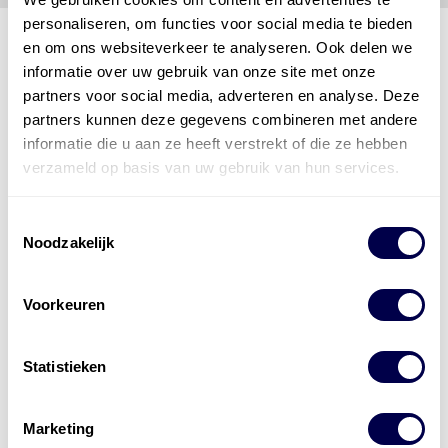
personaliseren, om functies voor social media te bieden
en om ons websiteverkeer te analyseren. Ook delen we
informatie over uw gebruik van onze site met onze
Den Hartog Energies
partners voor social media, adverteren en analyse. Deze
bestaat uit
vier divisies
partners kunnen deze gegevens combineren met andere
informatie die u aan ze heeft verstrekt of die ze hebben
verzameld op basis van uw gebruik van hun services.
Toestemmingsselectie
Noodzakelijk
Voorkeuren
Statistieken
Marketing