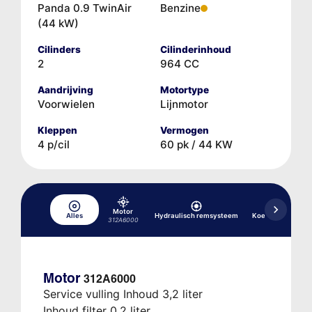
Panda 0.9 TwinAir
Benzine
(44 kW)
Cilinders
Cilinderinhoud
2
964 CC
Aandrijving
Motortype
Voorwielen
Lijnmotor
Kleppen
Vermogen
4 p/cil
60 pk / 44 KW
Motor
Alles
Hydraulisch remsysteem
Koelsysteem
312A6000
Motor
312A6000
Service vulling Inhoud 3,2 liter
Inhoud filter 0,2 liter