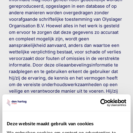
gereproduceerd, opgeslagen in een database of op
andere manieren worden overgedragen zonder
voorafgaande schriftelijke toestemming van Olyslager
Organisation B.V. Hoewel alles in het werk is gesteld
om ervoor te zorgen dat deze gegevens zo accuraat
en compleet mogelijk zijn, wordt geen
aansprakelijkheid aanvaard, anders dan waartoe een
wettelijke verplichting bestaat, voor schade of verlies
veroorzaakt door fouten of omissies in de verstrekte
informatie. Door deze olieaanbevelingsinformatie te
raadplegen en te gebruiken erkent de gebruiker dat
hij/zij de ervaring, de kennis en het vermogen heeft
om de vereiste onderhoudswerkzaamheden op een
veilige en verantwoorde manier uit te voeren. Hij/zij
vrijwaart en indemniseert de uitgever en
Den Hartog
Energies
voor enig verlies, letsel, claim en schade
veroorzaakt door een onjuiste interpretatie of een
onjuist gebruik van de gepubliceerde gegevens.
Deze website maakt gebruik van cookies
We gebruiken cookies om content en advertenties te