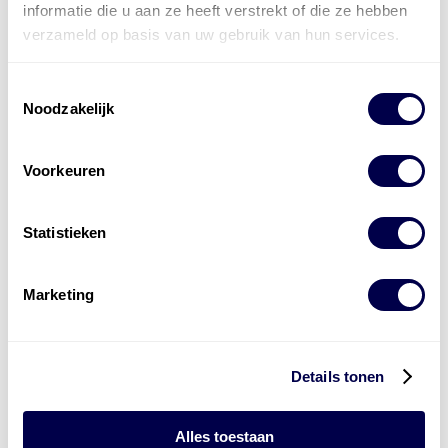
informatie die u aan ze heeft verstrekt of die ze hebben
verzameld op basis van uw gebruik van hun services.
Toestemmingsselectie
Noodzakelijk
Voorkeuren
Statistieken
Levert complete
Marketing
laad- en
accu oplossingen
Installatie van laadinfra en accu’s
Details tonen
Energiebeheer
en
ERE’s
Laadnetwerk
en
Laadpassen
Alles toestaan