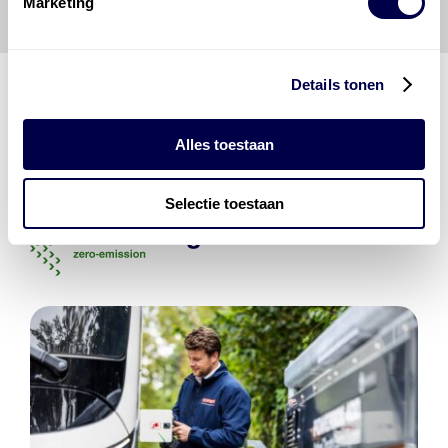
Marketing
Details tonen
Den Hartog Energies
Alles toestaan
bestaat uit
vier divisies
Selectie toestaan