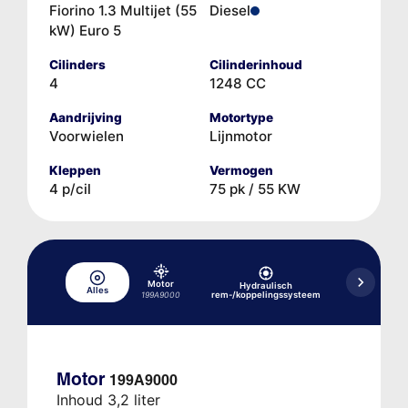
Fiorino 1.3 Multijet (55
Diesel
kW) Euro 5
Cilinders
Cilinderinhoud
4
1248 CC
Aandrijving
Motortype
Voorwielen
Lijnmotor
Kleppen
Vermogen
4 p/cil
75 pk / 55 KW
Motor
Hydraulisch
Hydraulisch
Alles
rem-/koppelingssysteem
schak
199A9000
Motor
199A9000
Inhoud 3,2 liter