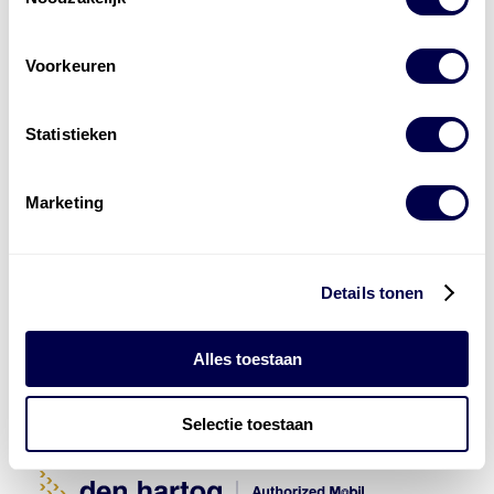
Voorkeuren
Statistieken
Marketing
Key speler in CO₂
reducerende
brandstofblends
Details tonen
Alle
brandstoffen
bekijken
Over onze diensten
Alles toestaan
Referenties
HEMA
,
Mourik
,
De Heer
Selectie toestaan