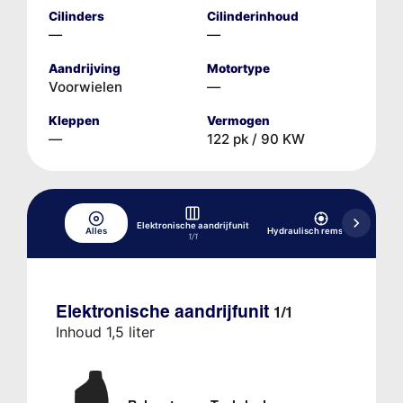
Cilinders
Cilinderinhoud
—
—
Aandrijving
Motortype
Voorwielen
—
Kleppen
Vermogen
—
122 pk / 90 KW
Elektronische aandrijfunit
Alles
Hydraulisch remsysteem
K
1/1
Elektronische aandrijfunit
1/1
Inhoud 1,5 liter