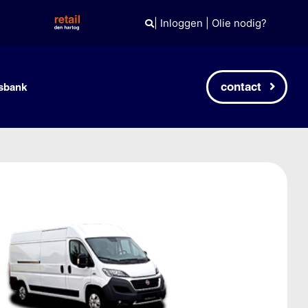
|
Inloggen
|
Olie nodig?
contact
sbank