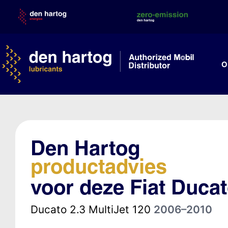
Skip
to
content
O
Den Hartog
productadvies
voor deze Fiat Duca
Ducato 2.3 MultiJet 120
2006–2010