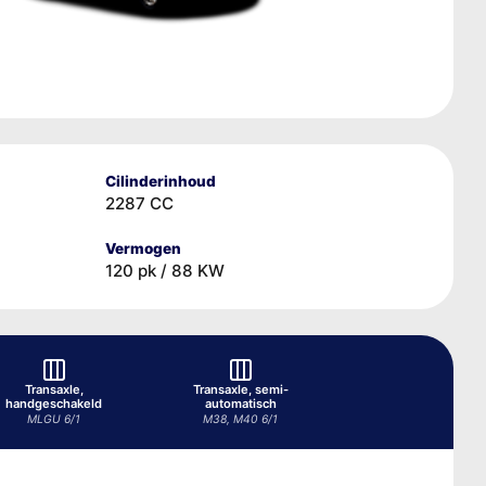
Cilinderinhoud
2287 CC
Vermogen
120 pk / 88 KW
Transaxle,
Transaxle, semi-
handgeschakeld
automatisch
MLGU 6/1
M38, M40 6/1