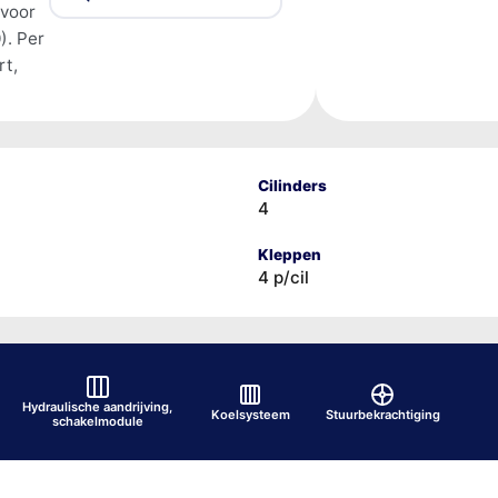
 voor
). Per
rt,
Cilinders
4
Kleppen
4 p/cil
Hydraulische aandrijving,
Koelsysteem
Stuurbekrachtiging
schakelmodule