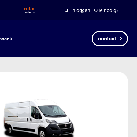
|
Inloggen
|
Olie nodig?
contact
sbank