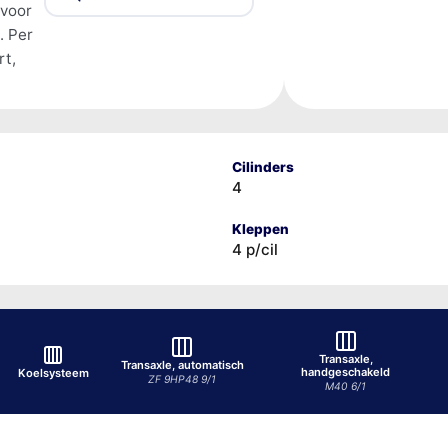
 voor
. Per
rt,
Cilinders
4
Kleppen
4 p/cil
Transaxle,
Transaxle, automatisch
handgeschakeld
Koelsysteem
ZF 9HP48 9/1
M40 6/1