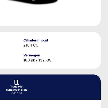
Cilinderinhoud
2184 CC
Vermogen
180 pk / 132 KW
Transaxle,
handgeschakeld
C637 6/1