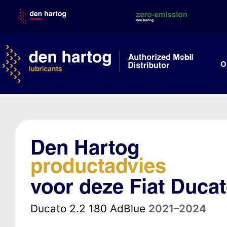
Skip
to
content
O
Den Hartog
productadvies
voor deze Fiat Duca
Ducato 2.2 180 AdBlue
2021–2024