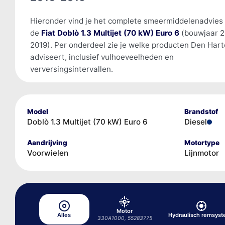
Hieronder vind je het complete smeermiddelenadvies
de
Fiat Doblò 1.3 Multijet (70 kW) Euro 6
(bouwjaar 2
2019). Per onderdeel zie je welke producten Den Har
adviseert, inclusief vulhoeveelheden en
verversingsintervallen.
Model
Brandstof
Doblò 1.3 Multijet (70 kW) Euro 6
Diesel
Aandrijving
Motortype
Voorwielen
Lijnmotor
Motor
Alles
Hydraulisch remsys
330A1000, 55283775