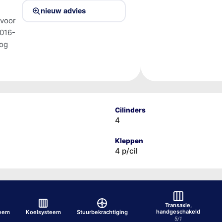
nieuw advies
 voor
016-
tog
Cilinders
4
Kleppen
4 p/cil
Transaxle,
handgeschakeld
teem
Koelsysteem
Stuurbekrachtiging
5/1