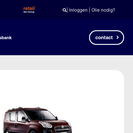
|
Inloggen
|
Olie nodig?
contact
sbank