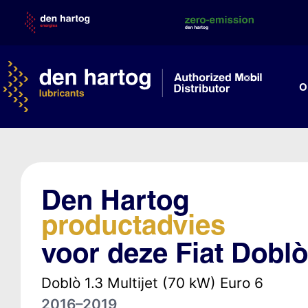
Skip
to
content
O
Den Hartog
productadvies
voor deze Fiat Doblò
Doblò 1.3 Multijet (70 kW) Euro 6
2016–2019