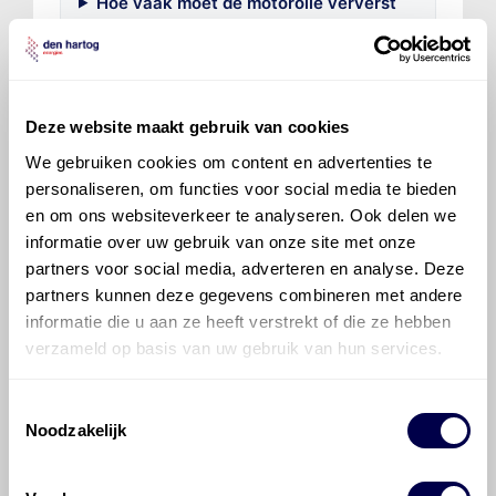
Hoe vaak moet de motorolie ververst
worden bij een Fiat Doblò?
Voor welke onderdelen van de Fiat
Doblò is productadvies beschikbaar?
Deze website maakt gebruik van cookies
We gebruiken cookies om content en advertenties te
personaliseren, om functies voor social media te bieden
en om ons websiteverkeer te analyseren. Ook delen we
informatie over uw gebruik van onze site met onze
partners voor social media, adverteren en analyse. Deze
partners kunnen deze gegevens combineren met andere
©
Olyslager
Alle rechten voorbehouden. Deze
informatie die u aan ze heeft verstrekt of die ze hebben
informatie mag noch geheel noch gedeeltelijk worden
gereproduceerd, opgeslagen in een database of op
verzameld op basis van uw gebruik van hun services.
andere manieren worden overgedragen zonder
voorafgaande schriftelijke toestemming van Olyslager
Toestemmingsselectie
Organisation B.V. Hoewel alles in het werk is gesteld
Noodzakelijk
om ervoor te zorgen dat deze gegevens zo accuraat
en compleet mogelijk zijn, wordt geen
aansprakelijkheid aanvaard, anders dan waartoe een