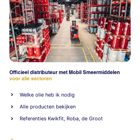
Officieel distributeur met Mobil Smeermiddelen
voor alle sectoren
Welke olie heb ik nodig
Alle producten bekijken
Referentie
s
Kwikfit
,
Roba
,
de Groot