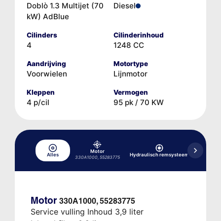
Doblò 1.3 Multijet (70
Diesel
kW) AdBlue
Cilinders
Cilinderinhoud
4
1248 CC
Aandrijving
Motortype
Voorwielen
Lijnmotor
Kleppen
Vermogen
4 p/cil
95 pk / 70 KW
Motor
Alles
Hydraulisch remsysteem
Koelsys
330A1000, 55283775
Motor
330A1000, 55283775
Service vulling Inhoud 3,9 liter