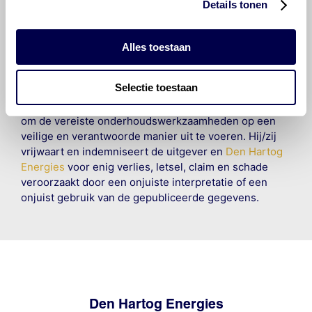
Details tonen
en compleet mogelijk zijn, wordt geen
aansprakelijkheid aanvaard, anders dan waartoe een
wettelijke verplichting bestaat, voor schade of verlies
Alles toestaan
veroorzaakt door fouten of omissies in de verstrekte
informatie. Door deze olieaanbevelingsinformatie te
Selectie toestaan
raadplegen en te gebruiken erkent de gebruiker dat
hij/zij de ervaring, de kennis en het vermogen heeft
om de vereiste onderhoudswerkzaamheden op een
veilige en verantwoorde manier uit te voeren. Hij/zij
vrijwaart en indemniseert de uitgever en
Den Hartog
Energies
voor enig verlies, letsel, claim en schade
veroorzaakt door een onjuiste interpretatie of een
onjuist gebruik van de gepubliceerde gegevens.
Den Hartog Energies