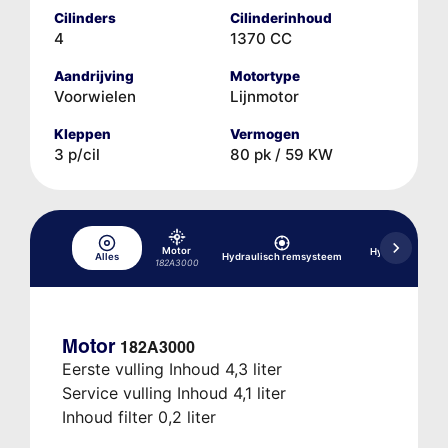
Cilinders
Cilinderinhoud
4
1370 CC
Aandrijving
Motortype
Voorwielen
Lijnmotor
Kleppen
Vermogen
3 p/cil
80 pk / 59 KW
Motor
Hydraulisch re
Alles
Hydraulisch remsysteem
ABS
182A3000
Motor
182A3000
Eerste vulling Inhoud 4,3 liter
Service vulling Inhoud 4,1 liter
Inhoud filter 0,2 liter