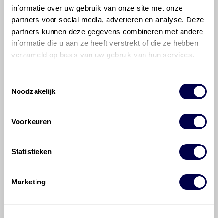
informatie over uw gebruik van onze site met onze
partners voor social media, adverteren en analyse. Deze
Hoe vaak moet de motorolie ververst
partners kunnen deze gegevens combineren met andere
worden bij een Fiat Bravo?
informatie die u aan ze heeft verstrekt of die ze hebben
verzameld op basis van uw gebruik van hun services.
Voor welke onderdelen van de Fiat
Bravo is productadvies beschikbaar?
Toestemmingsselectie
Noodzakelijk
Voorkeuren
Statistieken
©
Olyslager
Alle rechten voorbehouden. Deze
informatie mag noch geheel noch gedeeltelijk worden
gereproduceerd, opgeslagen in een database of op
Marketing
andere manieren worden overgedragen zonder
voorafgaande schriftelijke toestemming van Olyslager
Organisation B.V. Hoewel alles in het werk is gesteld
om ervoor te zorgen dat deze gegevens zo accuraat