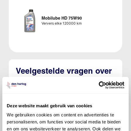
Mobilube HD 75W90
Ververs elke 120000 km
Veelgestelde vragen over
de Fiat Bravo
Welke motorolie adviseert Den Hartog
voor de Fiat Bravo Bravo 1.4 12V?
Deze website maakt gebruik van cookies
We gebruiken cookies om content en advertenties te
Hoeveel motorolie gaat er in een Fiat
personaliseren, om functies voor social media te bieden
Bravo?
en om ons websiteverkeer te analyseren. Ook delen we