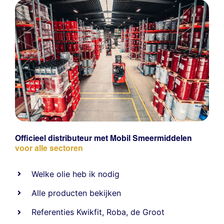
Officieel distributeur met Mobil Smeermiddelen
voor alle sectoren
Welke olie heb ik nodig
Alle producten bekijken
Referentie
s
Kwikfit
,
Roba
,
de Groot