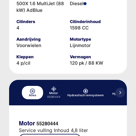
500X 1.6 MultiJet (88
Diesel
kW) AdBlue
Cilinders
Cilinderinhoud
4
1598 CC
Aandrijving
Motortype
Voorwielen
Lijnmotor
Kleppen
Vermogen
4 p/cil
120 pk / 88 KW
Motor
Hydraulische aa
Alles
Hydraulisch remsysteem
schakelmo
55280444
Motor
55280444
Service vulling Inhoud 4,8 liter