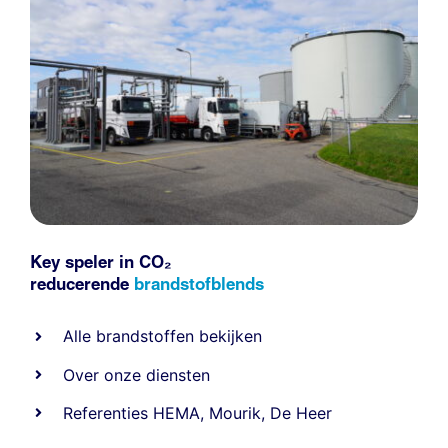
Key speler in CO₂
reducerende
brandstofblends
Alle
brandstoffen
bekijken
Over onze diensten
Referenties
HEMA
,
Mourik
,
De Heer