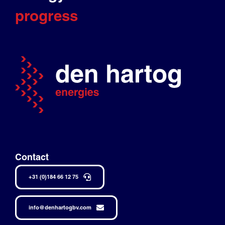
progress
Contact
+31 (0)184 66 12 75
info@denhartogbv.com