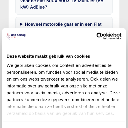
voor de Fiat 500X 500X 1.6 MultiJet (88
kW) AdBlue?
Hoeveel motorolie gaat er in een Fiat
500X?
Hoe vaak moet de motorolie ververst
worden bij een Fiat 500X?
Deze website maakt gebruik van cookies
We gebruiken cookies om content en advertenties te
Voor welke onderdelen van de Fiat
personaliseren, om functies voor social media te bieden
500X is productadvies beschikbaar?
en om ons websiteverkeer te analyseren. Ook delen we
informatie over uw gebruik van onze site met onze
partners voor social media, adverteren en analyse. Deze
partners kunnen deze gegevens combineren met andere
informatie die u aan ze heeft verstrekt of die ze hebben
verzameld op basis van uw gebruik van hun services.
©
Olyslager
Alle rechten voorbehouden. Deze