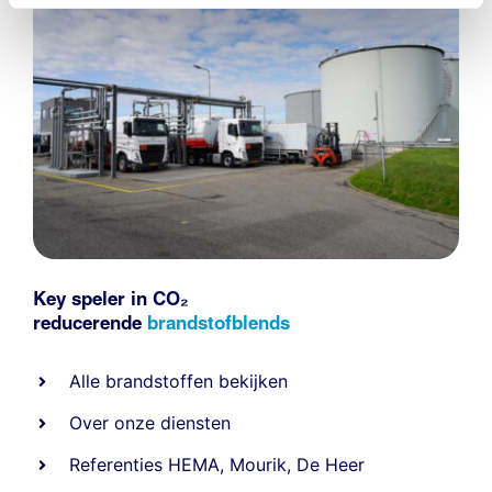
Key speler in CO₂
reducerende
brandstofblends
Alle
brandstoffen
bekijken
Over onze diensten
Referenties
HEMA
,
Mourik
,
De Heer