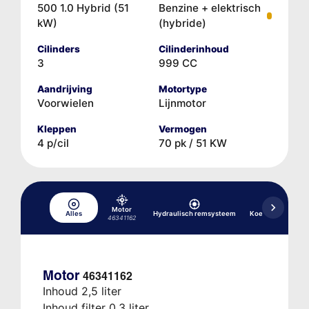
500 1.0 Hybrid (51
Benzine + elektrisch
kW)
(hybride)
Cilinders
Cilinderinhoud
3
999 CC
Aandrijving
Motortype
Voorwielen
Lijnmotor
Kleppen
Vermogen
4 p/cil
70 pk / 51 KW
Motor
Alles
Hydraulisch remsysteem
Koelsysteem
46341162
Motor
46341162
Inhoud 2,5 liter
Inhoud filter 0,3 liter