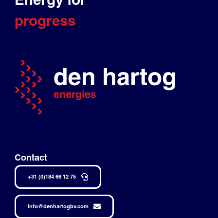
progress
Contact
+31 (0)184 66 12 75
info@denhartogbv.com