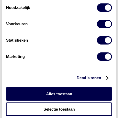
Toestemmingsselectie
Noodzakelijk
Voorkeuren
Levert complete
laad- en
accu oplossingen
Statistieken
Installatie van laadinfra en accu’s
Marketing
Energiebeheer
en
ERE’s
Laadnetwerk
en
Laadpassen
Details tonen
Alles toestaan
Selectie toestaan