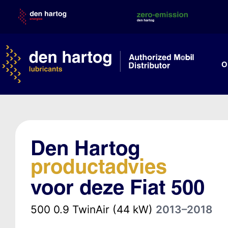
Skip
to
content
O
Den Hartog
productadvies
voor deze Fiat 500
500 0.9 TwinAir (44 kW)
2013–2018