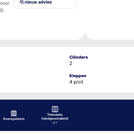
nieuw advies
 voor
8).
Cilinders
2
Kleppen
4 p/cil
Transaxle,
handgeschakeld
Koelsysteem
5/1