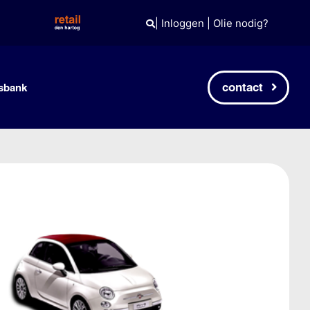
|
Inloggen
|
Olie nodig?
contact
sbank