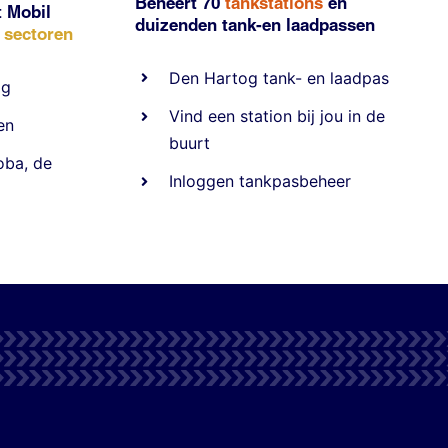
Beheert 70
tankstations
en
t Mobil
duizenden
tank-en laadpassen
e sectoren
Den Hartog tank- en laadpas
ig
Vind een station bij jou in de
en
buurt
oba
,
de
Inloggen tankpasbeheer