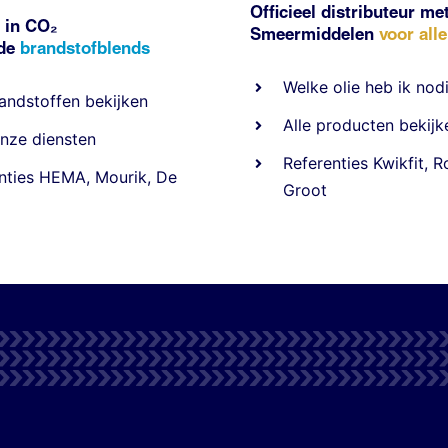
Officieel distributeur me
 in CO₂
Smeermiddelen
voor all
nde
brandstofblends
Welke olie heb ik nod
andstoffen
bekijken
Alle producten bekijk
nze diensten
Referentie
s
Kwikfit
,
R
nties
HEMA
,
Mourik
,
De
Groot