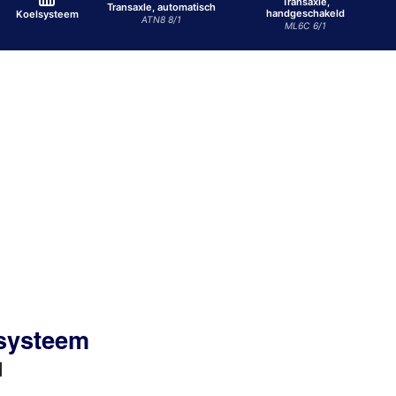
Transaxle,
Transaxle, automatisch
handgeschakeld
Koelsysteem
ATN8 8/1
ML6C 6/1
ssysteem
d