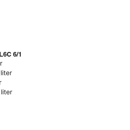
L6C 6/1
r
liter
r
liter