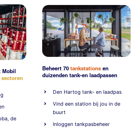
Beheert 70
tankstations
en
t Mobil
duizenden
tank-en laadpassen
e sectoren
Den Hartog tank- en laadpas
ig
Vind een station bij jou in de
en
buurt
oba
,
de
Inloggen tankpasbeheer