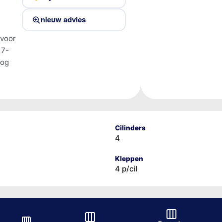
nieuw advies
 voor
17-
tog
Cilinders
4
Kleppen
4 p/cil