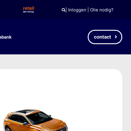
|
Inloggen
|
Olie nodig?
contact
sbank