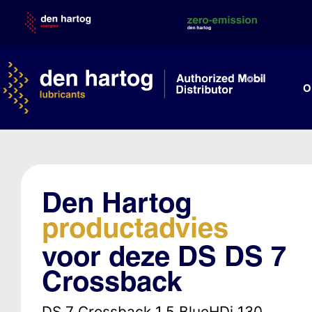
Skip
to
content
O
Den Hartog
productadvies
voor deze DS DS 7
Crossback
DS 7 Crossback 1.5 BlueHDi 130