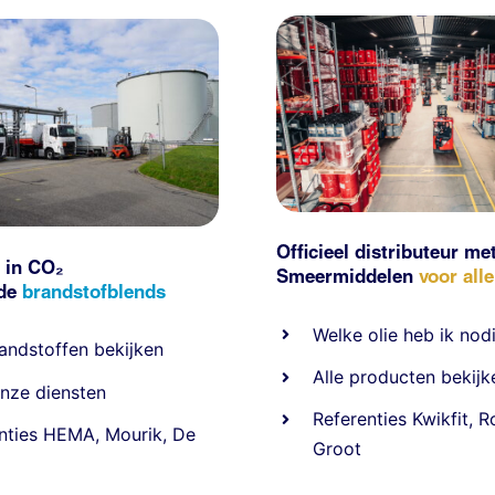
Officieel distributeur me
 in CO₂
Smeermiddelen
voor all
nde
brandstofblends
Welke olie heb ik nod
andstoffen
bekijken
Alle producten bekijk
nze diensten
Referentie
s
Kwikfit
,
R
nties
HEMA
,
Mourik
,
De
Groot