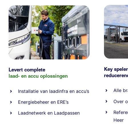
Key speler
Levert complete
reducere
laad- en
accu oplossingen
Alle
br
Installatie van laadinfra en accu’s
Over o
Energiebeheer
en
ERE’s
Refere
Laadnetwerk
en
Laadpassen
Heer