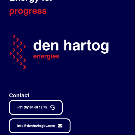
progress
Contact
+31 (0)184 66 12 75
info@denhartogbv.com