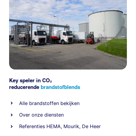
Key speler in CO₂
reducerende
brandstofblends
Alle
brandstoffen
bekijken
Over onze diensten
Referenties
HEMA
,
Mourik
,
De Heer