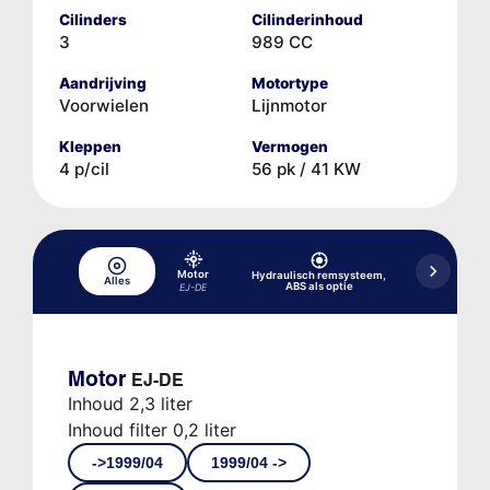
Cilinders
Cilinderinhoud
3
989 CC
Aandrijving
Motortype
Voorwielen
Lijnmotor
Kleppen
Vermogen
4 p/cil
56 pk / 41 KW
Motor
Hydraulisch remsysteem,
Alles
Koelsysteem
ABS als optie
EJ-DE
Motor
EJ-DE
Inhoud 2,3 liter
Inhoud filter 0,2 liter
->1999/04
1999/04 ->