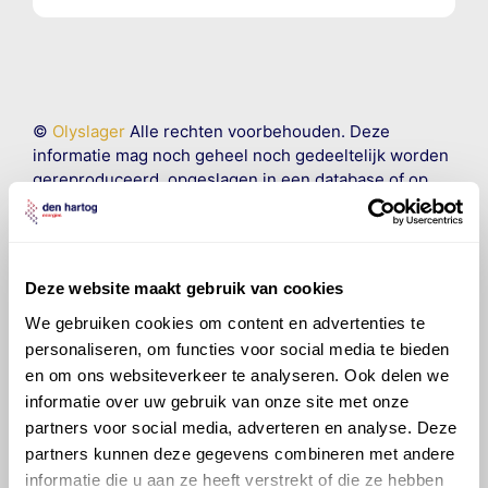
©
Olyslager
Alle rechten voorbehouden. Deze
informatie mag noch geheel noch gedeeltelijk worden
gereproduceerd, opgeslagen in een database of op
andere manieren worden overgedragen zonder
voorafgaande schriftelijke toestemming van Olyslager
Organisation B.V. Hoewel alles in het werk is gesteld
om ervoor te zorgen dat deze gegevens zo accuraat
Deze website maakt gebruik van cookies
en compleet mogelijk zijn, wordt geen
aansprakelijkheid aanvaard, anders dan waartoe een
We gebruiken cookies om content en advertenties te
wettelijke verplichting bestaat, voor schade of verlies
personaliseren, om functies voor social media te bieden
veroorzaakt door fouten of omissies in de verstrekte
en om ons websiteverkeer te analyseren. Ook delen we
informatie. Door deze olieaanbevelingsinformatie te
informatie over uw gebruik van onze site met onze
raadplegen en te gebruiken erkent de gebruiker dat
partners voor social media, adverteren en analyse. Deze
hij/zij de ervaring, de kennis en het vermogen heeft
partners kunnen deze gegevens combineren met andere
om de vereiste onderhoudswerkzaamheden op een
informatie die u aan ze heeft verstrekt of die ze hebben