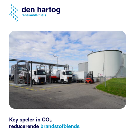
Key speler in CO₂
reducerende
brandstofblends