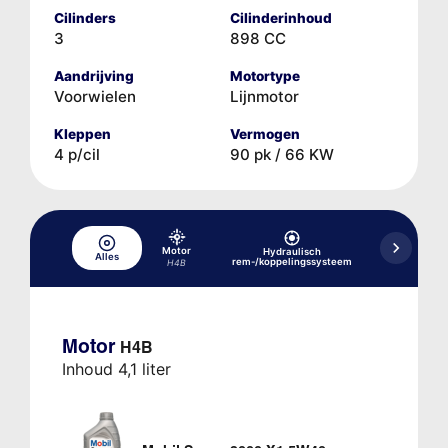
Cilinders
Cilinderinhoud
3
898 CC
Aandrijving
Motortype
Voorwielen
Lijnmotor
Kleppen
Vermogen
4 p/cil
90 pk / 66 KW
Motor
Hydraulisch
Alles
Koelsysteem
rem-/koppelingssysteem
H4B
Motor
H4B
Inhoud 4,1 liter