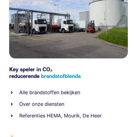
Key speler in CO₂
reducerende
brandstofblends
Alle
brandstoffen
bekijken
Over onze diensten
Referenties
HEMA
,
Mourik
,
De Heer