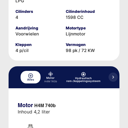
LPG
Cilinders
Cilinderinhoud
4
1598 CC
Aandrijving
Motortype
Voorwielen
Lijnmotor
Kleppen
Vermogen
4 p/cil
98 pk / 72 KW
Motor
Hydraulisch
Alles
Koelsysteem
rem-/koppelingssysteem
H4M 740b
Motor
H4M 740b
Inhoud 4,2 liter