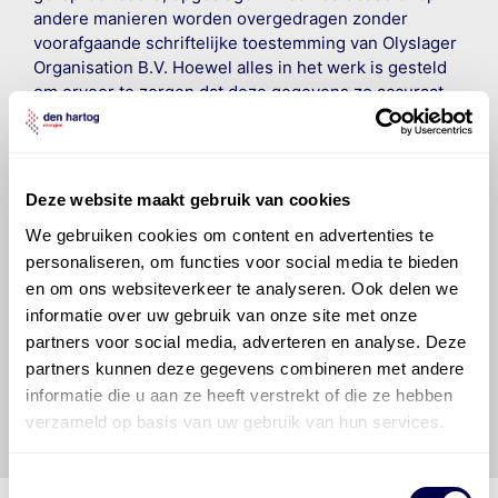
andere manieren worden overgedragen zonder
voorafgaande schriftelijke toestemming van Olyslager
Organisation B.V. Hoewel alles in het werk is gesteld
om ervoor te zorgen dat deze gegevens zo accuraat
en compleet mogelijk zijn, wordt geen
aansprakelijkheid aanvaard, anders dan waartoe een
wettelijke verplichting bestaat, voor schade of verlies
veroorzaakt door fouten of omissies in de verstrekte
Deze website maakt gebruik van cookies
informatie. Door deze olieaanbevelingsinformatie te
We gebruiken cookies om content en advertenties te
raadplegen en te gebruiken erkent de gebruiker dat
personaliseren, om functies voor social media te bieden
hij/zij de ervaring, de kennis en het vermogen heeft
om de vereiste onderhoudswerkzaamheden op een
en om ons websiteverkeer te analyseren. Ook delen we
veilige en verantwoorde manier uit te voeren. Hij/zij
informatie over uw gebruik van onze site met onze
vrijwaart en indemniseert de uitgever en
Den Hartog
partners voor social media, adverteren en analyse. Deze
Energies
voor enig verlies, letsel, claim en schade
partners kunnen deze gegevens combineren met andere
veroorzaakt door een onjuiste interpretatie of een
informatie die u aan ze heeft verstrekt of die ze hebben
onjuist gebruik van de gepubliceerde gegevens.
verzameld op basis van uw gebruik van hun services.
Toestemmingsselectie