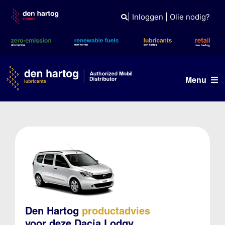
Skip
to
|
Inloggen
|
Olie nodig?
content
Menu
Olie advies
Producten
Referenties
Branches
Kennisbank
Den Hartog
productadvies
voor deze Dacia Lodgy