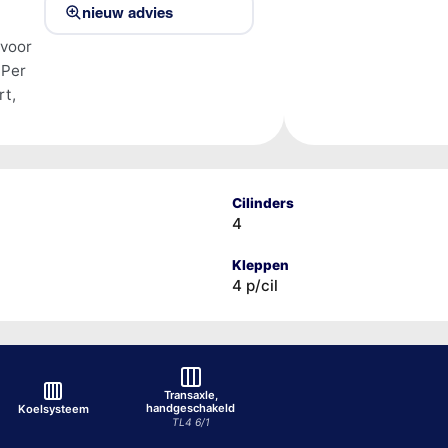
nieuw advies
 voor
 Per
rt,
Cilinders
4
Kleppen
4 p/cil
Transaxle,
handgeschakeld
Koelsysteem
TL4 6/1