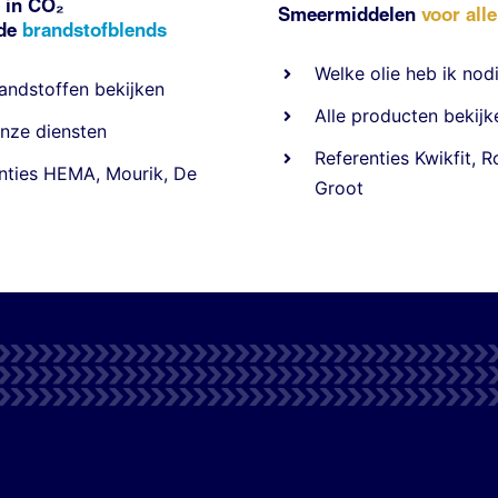
 in CO₂
Smeermiddelen
voor all
nde
brandstofblends
Welke olie heb ik nod
andstoffen
bekijken
Alle producten bekijk
nze diensten
Referentie
s
Kwikfit
,
R
nties
HEMA
,
Mourik
,
De
Groot