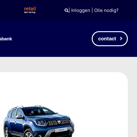
|
Inloggen
|
Olie nodig?
contact
sbank