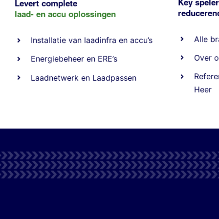
Key speler
Levert complete
reducere
laad- en
accu oplossingen
Alle
br
Installatie van laadinfra en accu’s
Over o
Energiebeheer
en
ERE’s
Refere
Laadnetwerk
en
Laadpassen
Heer