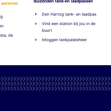
duizenden
tank-en laadpassen
e sectoren
Den Hartog tank- en laadpas
ig
Vind een station bij jou in de
en
buurt
oba
,
de
Inloggen tankpasbeheer