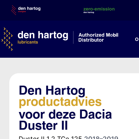
Skip
to
content
O
Den Hartog
productadvies
voor deze Dacia
Duster II
Duster II 1.2 TCe 125
2018–2019