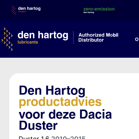
Skip
to
content
O
Den Hartog
productadvies
voor deze Dacia
Duster
Duster 1.6
2010–2015