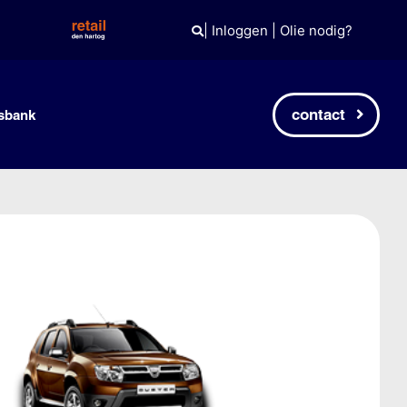
|
Inloggen
|
Olie nodig?
contact
sbank