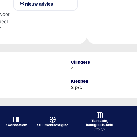
nieuw advies
 voor
deel
f
Cilinders
4
Kleppen
2 p/cil
Transaxle,
handgeschakeld
Koelsysteem
Stuurbekrachtiging
JR5 5/1