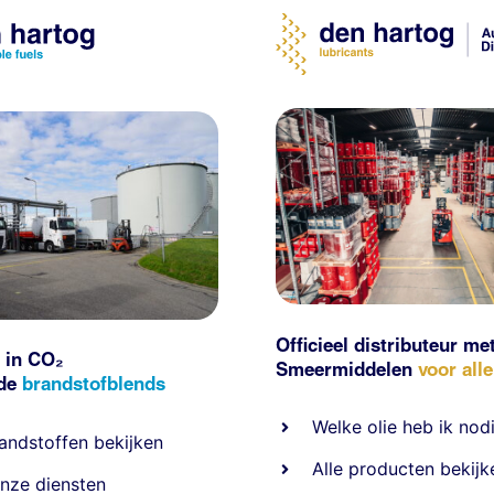
Officieel distributeur me
 in CO₂
Smeermiddelen
voor all
nde
brandstofblends
Welke olie heb ik nod
andstoffen
bekijken
Alle producten bekijk
nze diensten