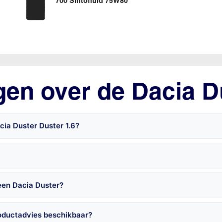
700 Sintofluid 75W80
gen over de Dacia D
cia Duster Duster 1.6?
een Dacia Duster?
roductadvies beschikbaar?