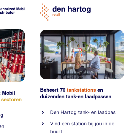
Beheert 70
tankstations
en
t Mobil
duizenden
tank-en laadpassen
e sectoren
Den Hartog tank- en laadpas
ig
Vind een station bij jou in de
en
buurt