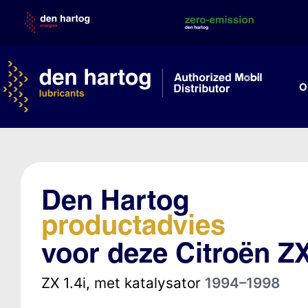
Skip
to
content
O
Den Hartog
productadvies
voor deze Citroën Z
ZX 1.4i, met katalysator
1994–1998