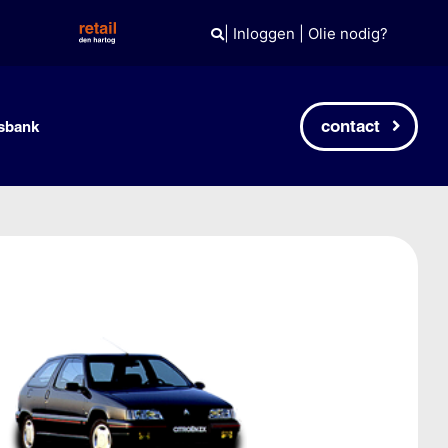
|
Inloggen
|
Olie nodig?
contact
sbank