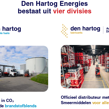
Den Hartog Energies
bestaat uit
vier divisies
Officieel distributeur me
 in CO₂
Smeermiddelen
voor all
nde
brandstofblends