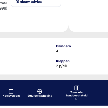
nieuw advies
 voor
998).
Cilinders
4
Kleppen
2 p/cil
Transaxle,
handgeschakeld
Koelsysteem
Stuurbekrachtiging
5/1