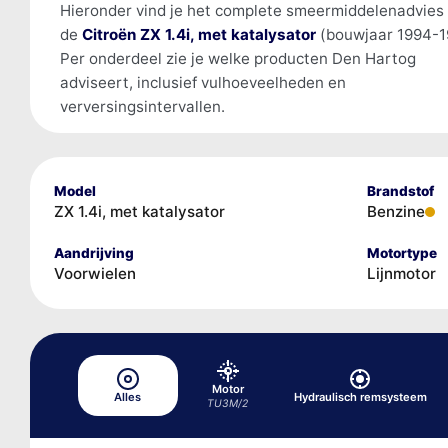
Hieronder vind je het complete smeermiddelenadvies
de
Citroën ZX 1.4i, met katalysator
(bouwjaar 1994-1
Per onderdeel zie je welke producten Den Hartog
adviseert, inclusief vulhoeveelheden en
verversingsintervallen.
Model
Brandstof
ZX 1.4i, met katalysator
Benzine
Aandrijving
Motortype
Voorwielen
Lijnmotor
Motor
Alles
Hydraulisch remsysteem
TU3M/2