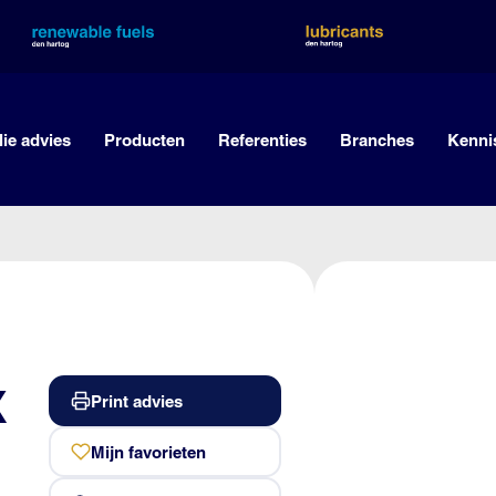
lie advies
Producten
Referenties
Branches
Kenni
X
Print advies
Mijn favorieten