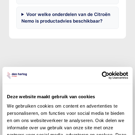
Voor welke onderdelen van de Citroën
Nemo is productadvies beschikbaar?
©
Olyslager
Alle rechten voorbehouden. Deze
informatie mag noch geheel noch gedeeltelijk worden
gereproduceerd, opgeslagen in een database of op
andere manieren worden overgedragen zonder
voorafgaande schriftelijke toestemming van Olyslager
Deze website maakt gebruik van cookies
Organisation B.V. Hoewel alles in het werk is gesteld
We gebruiken cookies om content en advertenties te
om ervoor te zorgen dat deze gegevens zo accuraat
personaliseren, om functies voor social media te bieden
en compleet mogelijk zijn, wordt geen
en om ons websiteverkeer te analyseren. Ook delen we
aansprakelijkheid aanvaard, anders dan waartoe een
informatie over uw gebruik van onze site met onze
wettelijke verplichting bestaat, voor schade of verlies
partners voor social media, adverteren en analyse. Deze