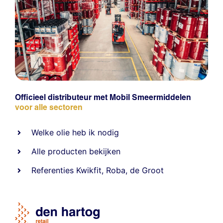
Officieel distributeur met Mobil Smeermiddelen
voor alle sectoren
Welke olie heb ik nodig
Alle producten bekijken
Referentie
s
Kwikfit
,
Roba
,
de Groot