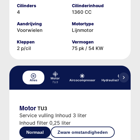
Cilinders
Cilinderinhoud
4
1360 CC
Aandrijving
Motortype
Voorwielen
Lijnmotor
Kleppen
Vermogen
2 p/cil
75 pk / 54 KW
Motor
Alles
Aircocompressor
Hydraulisch remsysteem
TU3
Motor
TU3
Service vulling Inhoud 3 liter
Inhoud filter 0,25 liter
Normaal
Zware omstandigheden