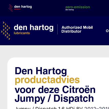
Skip
to
content
O
Den Hartog
productadvies
voor deze Citroën
Jumpy / Dispatch
Jumpy / Dispatch 1.6 HDi 8V
2012–201