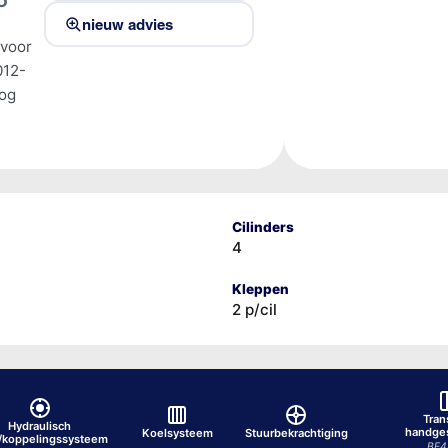
nieuw advies
 voor
012-
tog
Cilinders
4
Kleppen
2 p/cil
Tran
Hydraulisch
handge
Koelsysteem
Stuurbekrachtiging
/koppelingssysteem
BE4