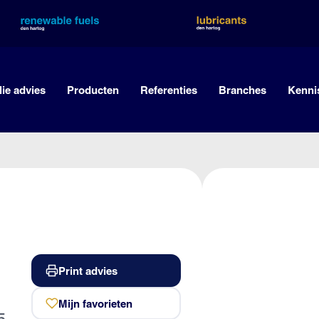
lie advies
Producten
Referenties
Branches
Kenni
Print advies
Mijn favorieten
5