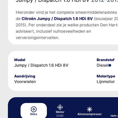
Hieronder vind je het complete smeermiddelenadvies
de
Citroën Jumpy / Dispatch 1.6 HDi 8V
(bouwjaar 2
2015). Per onderdeel zie je welke producten Den Har
adviseert, inclusief vulhoeveelheden en
verversingsintervallen.
Model
Brandstof
Jumpy / Dispatch 1.6 HDi 8V
Diesel
Aandrijving
Motortype
Voorwielen
Lijnmotor
Motor
Alles
Aircocompressor
rem-
DV6D