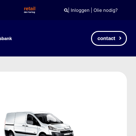
|
Inloggen
|
Olie nodig?
contact
sbank