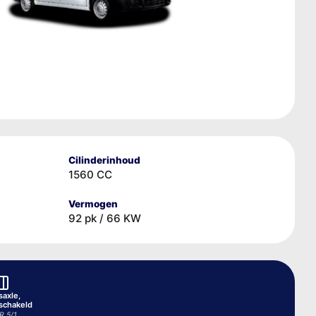
Cilinderinhoud
1560 CC
Vermogen
92 pk / 66 KW
saxle,
schakeld
R 5/1