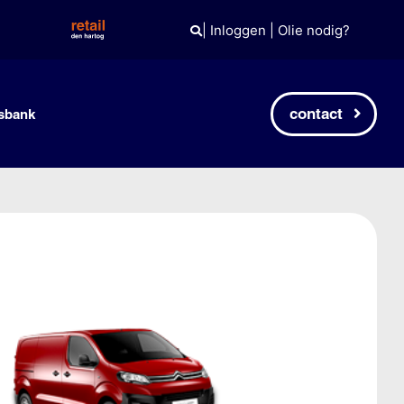
|
Inloggen
|
Olie nodig?
contact
sbank