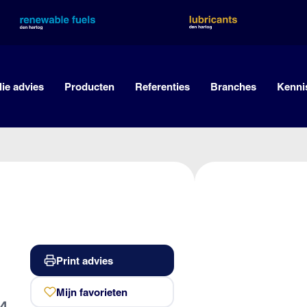
lie advies
Producten
Referenties
Branches
Kenni
Print advies
Mijn favorieten
4