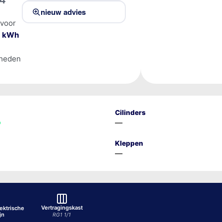
nieuw advies
 voor
0 kWh
lheden
Cilinders
—
Kleppen
—
Vertragingskast
ektrische
jn
RG1 1/1