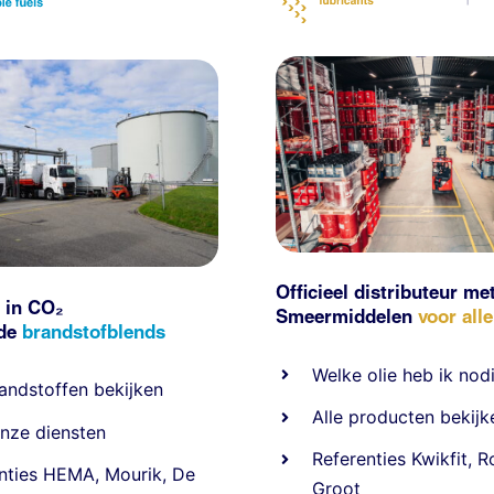
Officieel distributeur me
 in CO₂
Smeermiddelen
voor all
nde
brandstofblends
Welke olie heb ik nod
andstoffen
bekijken
Alle producten bekijk
nze diensten
Referentie
s
Kwikfit
,
R
nties
HEMA
,
Mourik
,
De
Groot