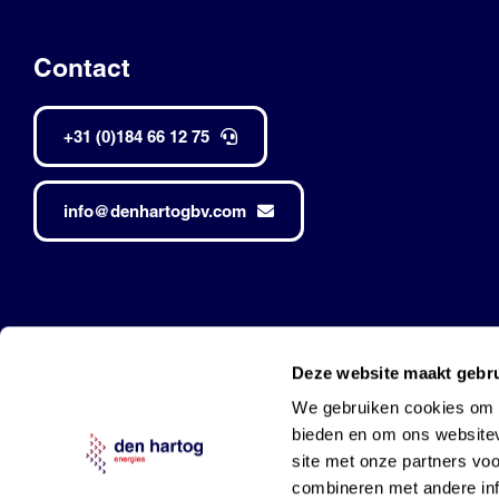
Contact
+31 (0)184 66 12 75
info@denhartogbv.com
Den Hartog • Alle rechten voorbehouden •
Made by Robuust
Deze website maakt gebru
Mobil is a trademark of Exxon Mobil Corporation
and used under l
We gebruiken cookies om c
bieden en om ons websitev
site met onze partners vo
combineren met andere inf