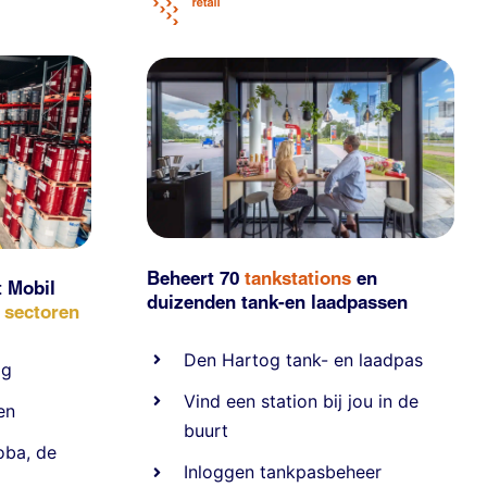
Beheert 70
tankstations
en
t Mobil
duizenden
tank-en laadpassen
e sectoren
Den Hartog tank- en laadpas
ig
Vind een station bij jou in de
en
buurt
oba
,
de
Inloggen tankpasbeheer