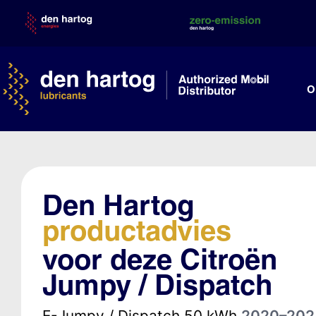
Skip
to
content
O
Den Hartog
productadvies
voor deze Citroën
Jumpy / Dispatch
E-Jumpy / Dispatch 50 kWh
2020–202