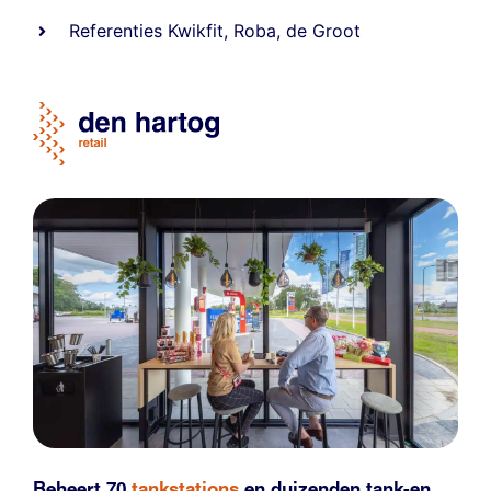
Referentie
s
Kwikfit
,
Roba
,
de Groot
Beheert 70
tankstations
en duizenden
tank-en