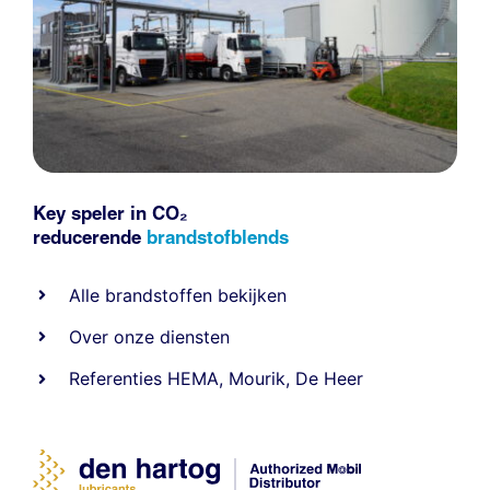
Key speler in CO₂
reducerende
brandstofblends
Alle
brandstoffen
bekijken
Over onze diensten
Referenties
HEMA
,
Mourik
,
De Heer