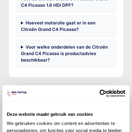
C4 Picasso 1.6 HDi DPF?
Hoeveel motorolie gaat er in een
Citroën Grand C4 Picasso?
Voor welke onderdelen van de Citroën
Grand C4 Picasso is productadvies
beschikbaar?
©
Olyslager
Alle rechten voorbehouden. Deze
Deze website maakt gebruik van cookies
informatie mag noch geheel noch gedeeltelijk worden
gereproduceerd, opgeslagen in een database of op
We gebruiken cookies om content en advertenties te
andere manieren worden overgedragen zonder
personaliseren, om functies voor social media te bieden