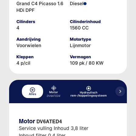
Grand C4 Picasso 1.6
Diesel
HDi DPF
Cilinders
Cilinderinhoud
4
1560 CC
Aandrijving
Motortype
Voorwielen
Lijnmotor
Kleppen
Vermogen
4 p/cil
109 pk / 80 KW
Motor
Hydraulisch
Hydraulische
Alles
rem-/koppelingssysteem
MCP-vers
DV6ATED4
Motor
DV6ATED4
Service vulling Inhoud 3,8 liter
Inhoud filter 0,4 liter