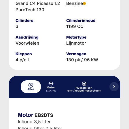
Grand C4 Picasso 1.2
Benzine
PureTech 130
Cilinders
Cilinderinhoud
3
1199 CC
Aandrijving
Motortype
Voorwielen
Lijnmotor
Kleppen
Vermogen
4 p/cil
130 pk / 96 KW
Motor
Hydraulisch
Alles
Koelsysteem
rem-/koppelingssysteem
EB2DTS
Motor
EB2DTS
Inhoud 3,5 liter
Inhoud filter 0,5 liter