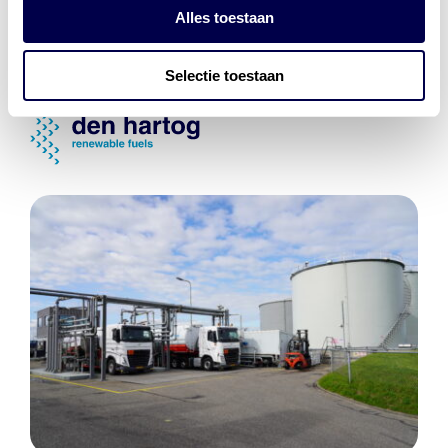
Energiebeheer
en
ERE’s
Alles toestaan
Laadnetwerk
en
Laadpassen
Selectie toestaan