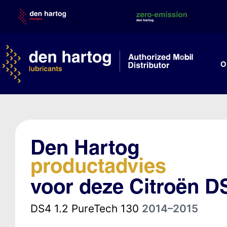
Skip
to
content
O
Den Hartog
productadvies
voor deze Citroën D
DS4 1.2 PureTech 130
2014–2015