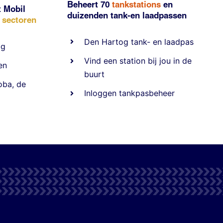
Beheert 70
tankstations
en
t Mobil
duizenden
tank-en laadpassen
e sectoren
Den Hartog tank- en laadpas
ig
Vind een station bij jou in de
en
buurt
oba
,
de
Inloggen tankpasbeheer