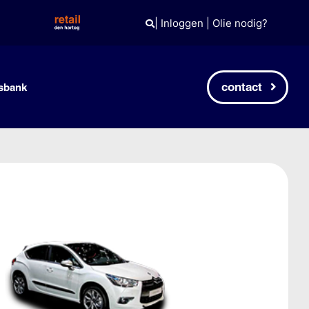
|
Inloggen
|
Olie nodig?
contact
sbank