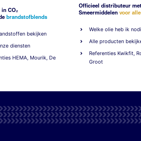
Officieel distributeur me
 in CO₂
Smeermiddelen
voor all
nde
brandstofblends
Welke olie heb ik nod
andstoffen
bekijken
Alle producten bekijk
nze diensten
Referentie
s
Kwikfit
,
R
nties
HEMA
,
Mourik
,
De
Groot