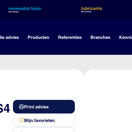
lie advies
Producten
Referenties
Branches
Kenni
S4
Print advies
Mijn favorieten