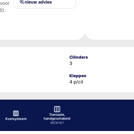
nieuw advies
 voor
5).
Cilinders
3
Kleppen
4 p/cil
Transaxle,
handgeschakeld
Koelsysteem
MCM 6/1