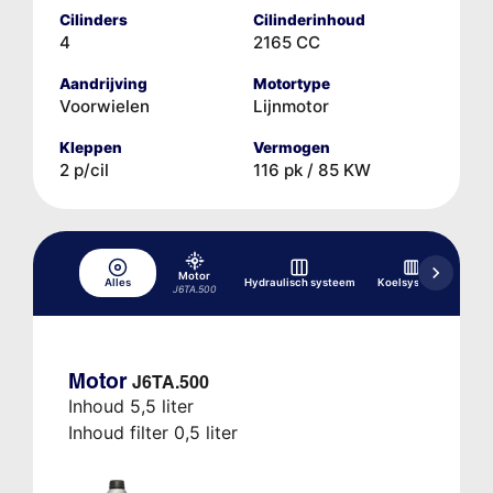
Cilinders
Cilinderinhoud
4
2165 CC
Aandrijving
Motortype
Voorwielen
Lijnmotor
Kleppen
Vermogen
2 p/cil
116 pk / 85 KW
Motor
Tran
Alles
Hydraulisch systeem
Koelsysteem
J6TA.500
Motor
J6TA.500
Inhoud 5,5 liter
Inhoud filter 0,5 liter