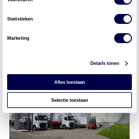
Installatie van laadinfra en accu’s
Energiebeheer
en
ERE’s
Statistieken
Laadnetwerk
en
Laadpassen
Marketing
Details tonen
Alles toestaan
Selectie toestaan