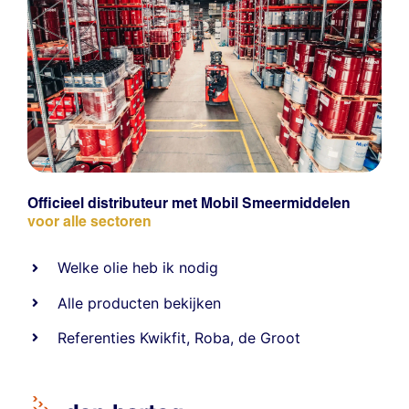
Officieel distributeur met Mobil Smeermiddelen
voor alle sectoren
Welke olie heb ik nodig
Alle producten bekijken
Referentie
s
Kwikfit
,
Roba
,
de Groot