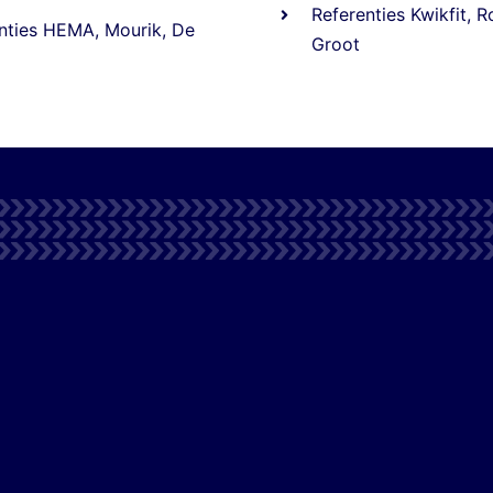
Referentie
s
Kwikfit
,
R
nties
HEMA
,
Mourik
,
De
Groot