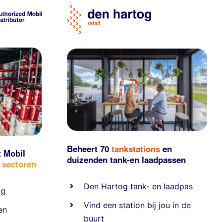
Beheert 70
tankstations
en
t Mobil
duizenden
tank-en laadpassen
e sectoren
Den Hartog tank- en laadpas
ig
Vind een station bij jou in de
en
buurt