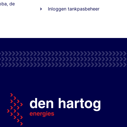
oba
,
de
Inloggen tankpasbeheer