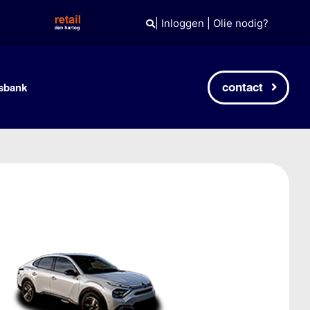
|
Inloggen
|
Olie nodig?
contact
sbank