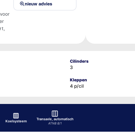
nieuw advies
 voor
er
rt,
Cilinders
3
Kleppen
4 p/cil
Transaxle, automatisch
Koelsysteem
ATN8 8/1