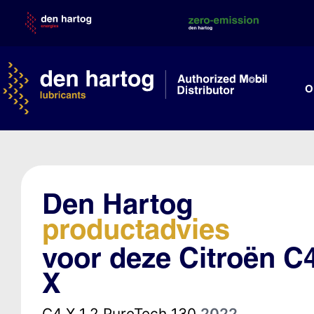
Skip
to
content
O
Den Hartog
productadvies
voor deze Citroën C
X
C4 X 1.2 PureTech 130
2022