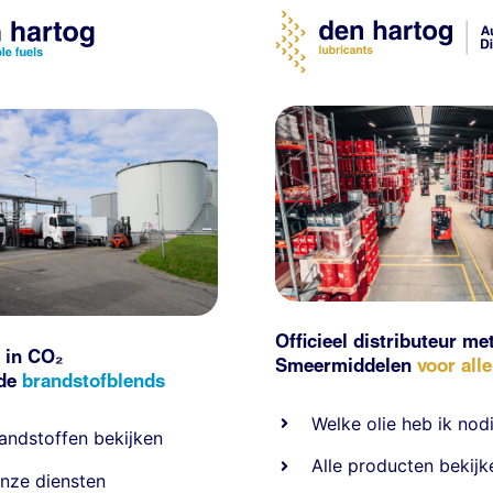
Officieel distributeur me
 in CO₂
Smeermiddelen
voor all
nde
brandstofblends
Welke olie heb ik nod
andstoffen
bekijken
Alle producten bekijk
nze diensten