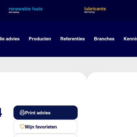
lie advies
Producten
Referenties
Branches
Kenni
4
Print advies
Mijn favorieten