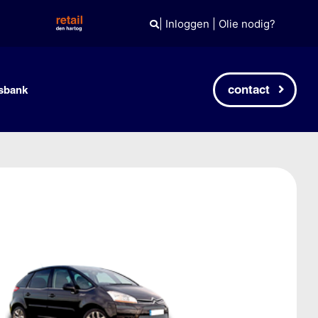
|
Inloggen
|
Olie nodig?
contact
sbank