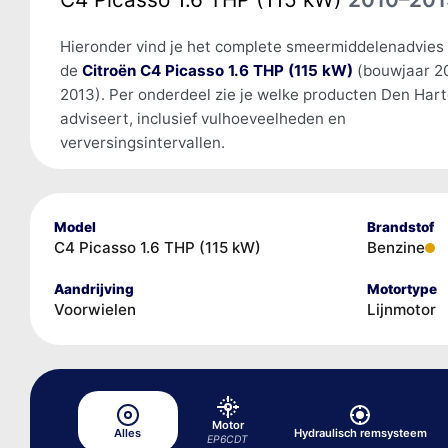
Hieronder vind je het complete smeermiddelenadvies
de
Citroën C4 Picasso 1.6 THP (115 kW)
(bouwjaar 2
2013). Per onderdeel zie je welke producten Den Har
adviseert, inclusief vulhoeveelheden en
verversingsintervallen.
Model
Brandstof
C4 Picasso 1.6 THP (115 kW)
Benzine
Aandrijving
Motortype
Voorwielen
Lijnmotor
Motor
Alles
Hydraulisch remsysteem
EP6CDT