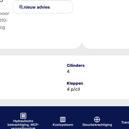
nieuw advies
 voor
010-
tog
Cilinders
4
Kleppen
4 p/cil
Hydraulische
Tran
bekrachtiging, MCP-
Koelsysteem
Stuurbekrachtiging
versnellingsbak