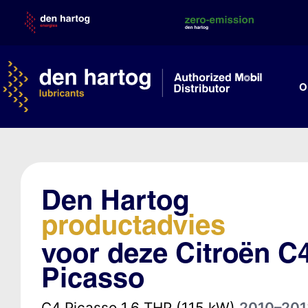
Skip
to
content
O
Den Hartog
productadvies
voor deze Citroën C
Picasso
C4 Picasso 1.6 THP (115 kW)
2010–201