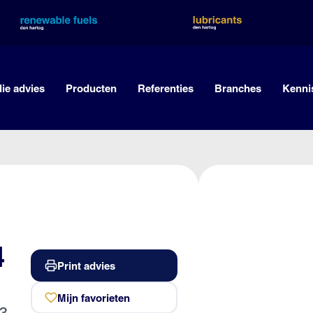
lie advies
Producten
Referenties
Branches
Kenni
4
Print advies
Mijn favorieten
3