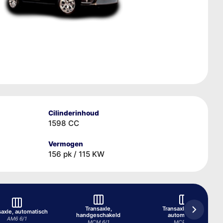
Cilinderinhoud
1598 CC
Vermogen
156 pk / 115 KW
Transaxle,
Transaxle, semi-
saxle, automatisch
handgeschakeld
automatisch
AM6 6/1
MCM 6/1
MCP 6/1