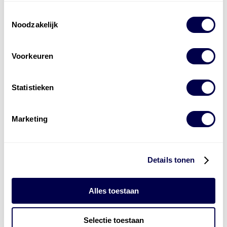
Toestemmingsselectie
Noodzakelijk
Voorkeuren
Levert complete
Statistieken
laad- en
accu oplossingen
Marketing
Installatie van laadinfra en accu’s
Energiebeheer
en
ERE’s
Laadnetwerk
en
Laadpassen
Details tonen
Alles toestaan
Selectie toestaan