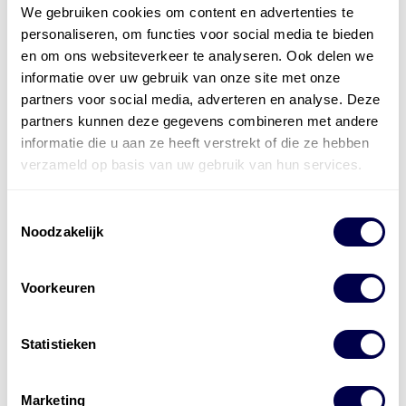
We gebruiken cookies om content en advertenties te
personaliseren, om functies voor social media te bieden
en om ons websiteverkeer te analyseren. Ook delen we
informatie over uw gebruik van onze site met onze
partners voor social media, adverteren en analyse. Deze
Levert complete
partners kunnen deze gegevens combineren met andere
laad- en
accu oplossingen
informatie die u aan ze heeft verstrekt of die ze hebben
verzameld op basis van uw gebruik van hun services.
Installatie van laadinfra en accu’s
Toestemmingsselectie
Energiebeheer
en
ERE’s
Noodzakelijk
Laadnetwerk
en
Laadpassen
Voorkeuren
Statistieken
Marketing