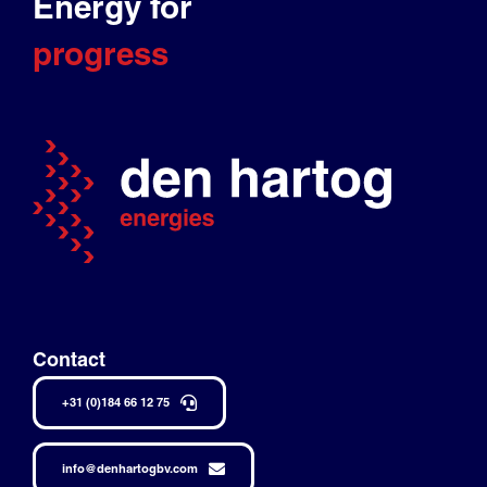
Energy for
progress
Contact
+31 (0)184 66 12 75
info@denhartogbv.com