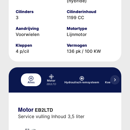
(hybride)
Cilinders
Cilinderinhoud
3
1199 CC
Aandrijving
Motortype
Voorwielen
Lijnmotor
Kleppen
Vermogen
4 p/cil
136 pk / 100 KW
Motor
Alles
Hydraulisch remsysteem
Koelsysteem
EB2LTD
Motor
EB2LTD
Service vulling Inhoud 3,5 liter