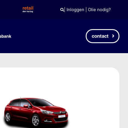
|
Inloggen
|
Olie nodig?
contact
sbank