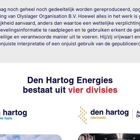
mag noch geheel noch gedeeltelijk worden gereproduceerd, op
g van Olyslager Organisation B.V. Hoewel alles in het werk is
jkheid aanvaard, anders dan waartoe een wettelijke verplichtin
bevelingsinformatie te raadplegen en te gebruiken erkent de geb
ige en verantwoorde manier uit te voeren. Hij/zij vrijwaart e
onjuiste interpretatie of een onjuist gebruik van de gepublicee
Den Hartog Energies
bestaat uit
vier divisies