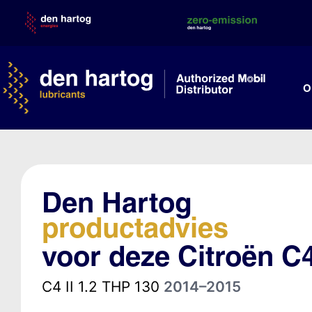
Skip
to
content
O
Den Hartog
productadvies
voor deze Citroën C4
C4 II 1.2 THP 130
2014–2015