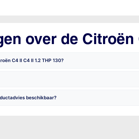
en over de Citroën 
oën C4 II C4 II 1.2 THP 130?
roductadvies beschikbaar?