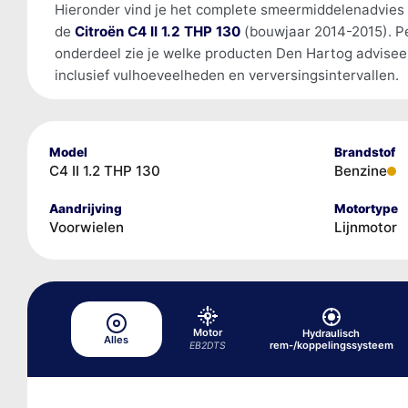
Hieronder vind je het complete smeermiddelenadvies
de
Citroën C4 II 1.2 THP 130
(bouwjaar 2014-2015). P
onderdeel zie je welke producten Den Hartog advisee
inclusief vulhoeveelheden en verversingsintervallen.
Model
Brandstof
C4 II 1.2 THP 130
Benzine
Aandrijving
Motortype
Voorwielen
Lijnmotor
Motor
Hydraulisch
Alles
rem-/koppelingssysteem
EB2DTS