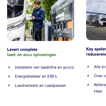
Key speler
Levert complete
reducere
laad- en
accu oplossingen
Alle
br
Installatie van laadinfra en accu’s
Over o
Energiebeheer
en
ERE’s
Refere
Laadnetwerk
en
Laadpassen
Heer