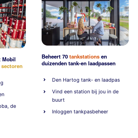
Beheert 70
tankstations
en
t Mobil
duizenden
tank-en laadpassen
e sectoren
Den Hartog tank- en laadpas
ig
Vind een station bij jou in de
en
buurt
oba
,
de
Inloggen tankpasbeheer