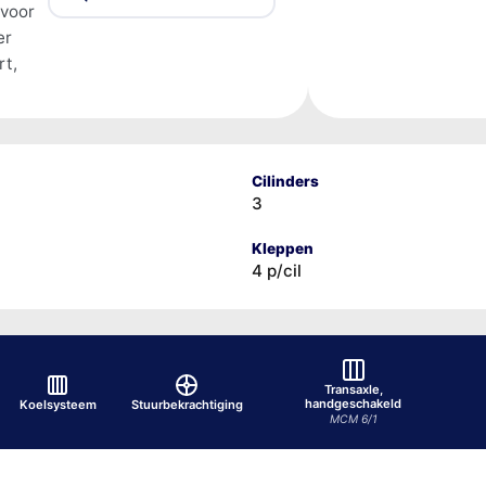
 voor
er
rt,
Cilinders
3
Kleppen
4 p/cil
Transaxle,
handgeschakeld
Koelsysteem
Stuurbekrachtiging
MCM 6/1