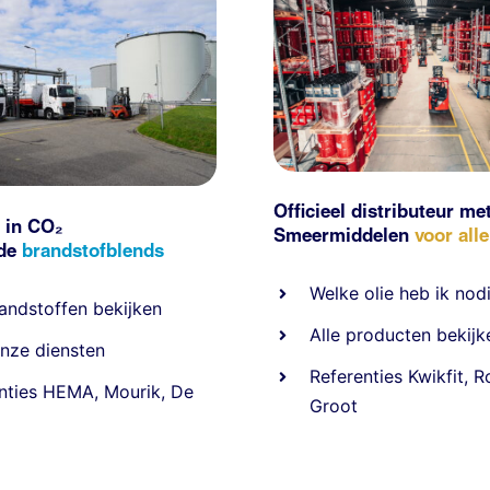
Officieel distributeur me
 in CO₂
Smeermiddelen
voor all
nde
brandstofblends
Welke olie heb ik nod
andstoffen
bekijken
Alle producten bekijk
nze diensten
Referentie
s
Kwikfit
,
R
nties
HEMA
,
Mourik
,
De
Groot