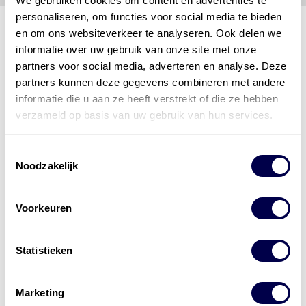
We gebruiken cookies om content en advertenties te
personaliseren, om functies voor social media te bieden
en om ons websiteverkeer te analyseren. Ook delen we
informatie over uw gebruik van onze site met onze
partners voor social media, adverteren en analyse. Deze
Den Hartog Energies
bestaat uit
vier divisies
partners kunnen deze gegevens combineren met andere
informatie die u aan ze heeft verstrekt of die ze hebben
verzameld op basis van uw gebruik van hun services.
Toestemmingsselectie
Noodzakelijk
Voorkeuren
Statistieken
Marketing