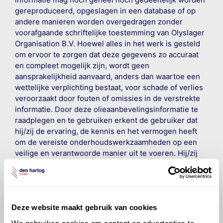
gereproduceerd, opgeslagen in een database of op
andere manieren worden overgedragen zonder
voorafgaande schriftelijke toestemming van Olyslager
Organisation B.V. Hoewel alles in het werk is gesteld
om ervoor te zorgen dat deze gegevens zo accuraat
en compleet mogelijk zijn, wordt geen
aansprakelijkheid aanvaard, anders dan waartoe een
wettelijke verplichting bestaat, voor schade of verlies
veroorzaakt door fouten of omissies in de verstrekte
informatie. Door deze olieaanbevelingsinformatie te
raadplegen en te gebruiken erkent de gebruiker dat
hij/zij de ervaring, de kennis en het vermogen heeft
om de vereiste onderhoudswerkzaamheden op een
veilige en verantwoorde manier uit te voeren. Hij/zij
vrijwaart en indemniseert de uitgever en
Den Hartog
Energies
voor enig verlies, letsel, claim en schade
veroorzaakt door een onjuiste interpretatie of een
onjuist gebruik van de gepubliceerde gegevens.
Deze website maakt gebruik van cookies