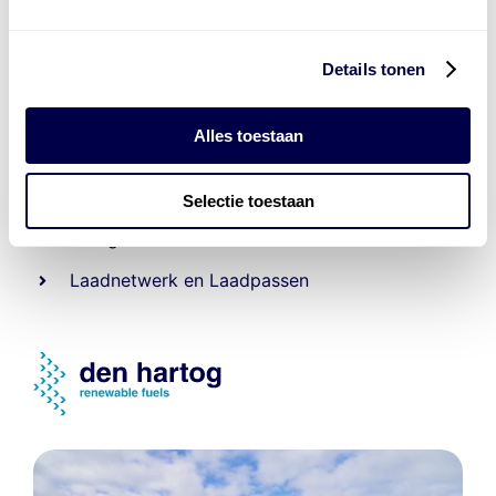
Details tonen
Levert complete
Alles toestaan
laad- en
accu oplossingen
Installatie van laadinfra en accu’s
Selectie toestaan
Energiebeheer
en
ERE’s
Laadnetwerk
en
Laadpassen