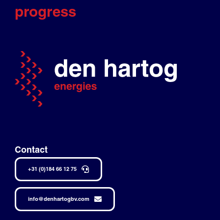
progress
Contact
+31 (0)184 66 12 75
info@denhartogbv.com