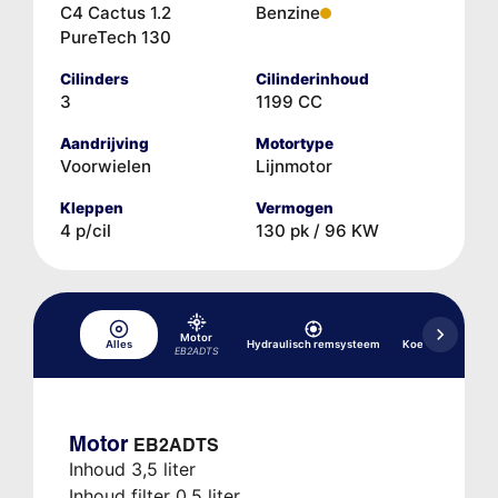
C4 Cactus 1.2
Benzine
PureTech 130
Cilinders
Cilinderinhoud
3
1199 CC
Aandrijving
Motortype
Voorwielen
Lijnmotor
Kleppen
Vermogen
4 p/cil
130 pk / 96 KW
Motor
Alles
Hydraulisch remsysteem
Koelsysteem
EB2ADTS
Motor
EB2ADTS
Inhoud 3,5 liter
Inhoud filter 0,5 liter