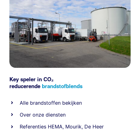
Key speler in CO₂
reducerende
brandstofblends
Alle
brandstoffen
bekijken
Over onze diensten
Referenties
HEMA
,
Mourik
,
De Heer