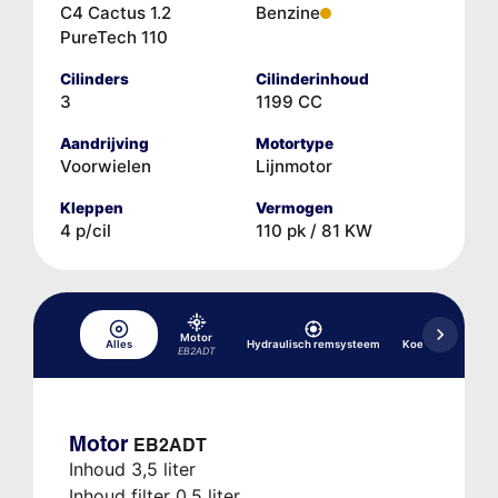
C4 Cactus 1.2
Benzine
PureTech 110
Cilinders
Cilinderinhoud
3
1199 CC
Aandrijving
Motortype
Voorwielen
Lijnmotor
Kleppen
Vermogen
4 p/cil
110 pk / 81 KW
Motor
Alles
Hydraulisch remsysteem
Koelsysteem
EB2ADT
Motor
EB2ADT
Inhoud 3,5 liter
Inhoud filter 0,5 liter