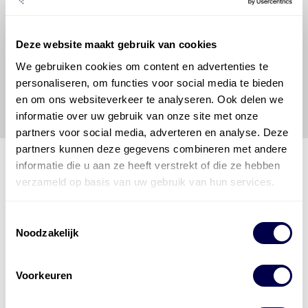
hij/zij de ervaring, de kennis en het vermogen heeft
om de vereiste onderhoudswerkzaamheden op een
veilige en verantwoorde manier uit te voeren. Hij/zij
Deze website maakt gebruik van cookies
vrijwaart en indemniseert de uitgever en
Den Hartog
Energies
voor enig verlies, letsel, claim en schade
We gebruiken cookies om content en advertenties te
veroorzaakt door een onjuiste interpretatie of een
personaliseren, om functies voor social media te bieden
onjuist gebruik van de gepubliceerde gegevens.
en om ons websiteverkeer te analyseren. Ook delen we
informatie over uw gebruik van onze site met onze
partners voor social media, adverteren en analyse. Deze
partners kunnen deze gegevens combineren met andere
informatie die u aan ze heeft verstrekt of die ze hebben
verzameld op basis van uw gebruik van hun services.
Den Hartog Energies
bestaat uit
vier divisies
Toestemmingsselectie
Noodzakelijk
Voorkeuren