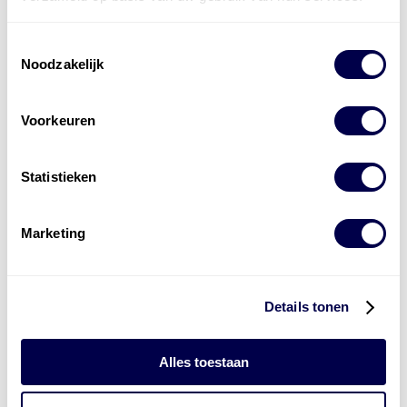
Toestemmingsselectie
Noodzakelijk
Voorkeuren
Statistieken
Levert complete
laad- en
accu oplossingen
Marketing
Installatie van laadinfra en accu’s
Energiebeheer
en
ERE’s
Details tonen
Laadnetwerk
en
Laadpassen
Alles toestaan