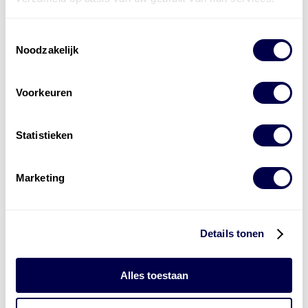
Toestemmingsselectie
Noodzakelijk
Voorkeuren
Statistieken
Levert complete
laad- en
accu oplossingen
Marketing
Installatie van laadinfra en accu’s
Energiebeheer
en
ERE’s
Details tonen
Laadnetwerk
en
Laadpassen
Alles toestaan